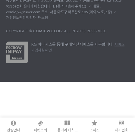
통신판매업신고번호 : 제2015 서울마포 - 2009호
전화(발신전용) :
02-6010-
9536 (전화 응대가 어렵습니다. 1:1문의 이용해 주세요)
메일 :
comic_w@naver.com
주소 : 서울 마포구 와우산로 105 (제이67호, 5층)
개인정보관리책임자 : 배소영
COPYRIGHT ©
COMICW.CO.KR
ALL RIGHTS RESERVED.
KG 이니시스를 통해 구매안전서비스를 제공합니다.
서비스
가입사실 확인
관람안내
티켓조회
동아리 배치도
초이스
대기번호