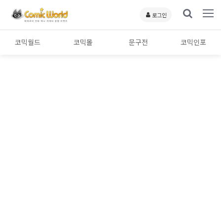
로그인
코믹월드
코믹몰
문구전
코믹인포