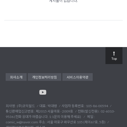
게시물이 없습니다.
Top
회사소개
개인정보처리방침
서비스이용약관
회사명 : (주)코믹월드
대표 : 박대령
사업자 등록번호 : 105-86-00594
통신판매업신고번호 : 제2015 서울마포 - 2009호
전화(발신전용) :
02-6010-
9536 (전화 응대가 어렵습니다. 1:1문의 이용해 주세요)
메일 :
comic_w@naver.com
주소 : 서울 마포구 와우산로 105 (제이67호, 5층)