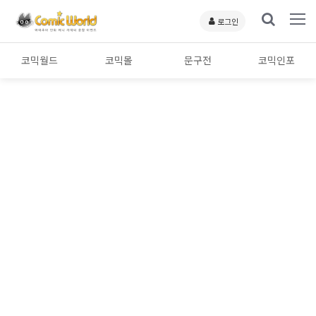
로그인
코믹월드
코믹몰
문구전
코믹인포