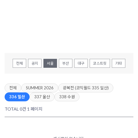
전체
공지
서울
부산
대구
코스트릿
기타
전체
SUMMER 2026
광복전 (코믹월드 335 일산)
336 일산
337 울산
338 수원
TOTAL 0건
1 페이지