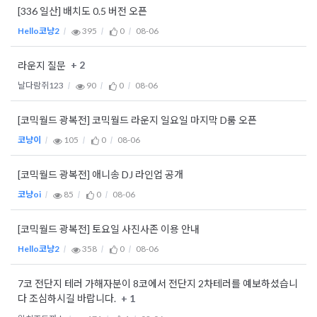
[336 일산] 배치도 0.5 버전 오픈
Hello코냥2
395
0
08-06
+ 2
라운지 질문
날다람쥐123
90
0
08-06
[코믹월드 광복전] 코믹월드 라운지 일요일 마지막 D룸 오픈
코냥이
105
0
08-06
[코믹월드 광복전] 애니송 DJ 라인업 공개
코냥oi
85
0
08-06
[코믹월드 광복전] 토요일 사진사존 이용 안내
Hello코냥2
358
0
08-06
7코 전단지 테러 가해자분이 8코에서 전단지 2차테러를 예보하셨습니
+ 1
다 조심하시길 바랍니다.