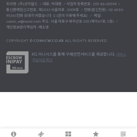
회사명 : (주)코믹월드
대표 : 박대령
사업자 등록번호 : 105-86-00594
통신판매업신고번호 : 제2015 서울마포 - 2009호
전화(발신전용) :
02-6010-
9536 (전화 응대가 어렵습니다. 1:1문의 이용해 주세요)
메일 :
comic_w@naver.com
주소 : 서울 마포구 와우산로 105 (제이67호, 5층)
개인정보관리책임자 : 배소영
COPYRIGHT ©
COMICW.CO.KR
ALL RIGHTS RESERVED.
KG 이니시스를 통해 구매안전서비스를 제공합니다.
서비스
가입사실 확인