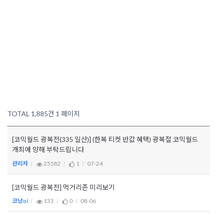
TOTAL 1,885건
1 페이지
[코믹월드 광복전(335 일산)] (한복 티켓 반값 혜택) 광복절 코믹월드
개최에 양해 부탁드립니다
관리자
25582
1
07-24
[코믹월드 광복전] 먹거리존 미리보기
코냥oi
133
0
08-06