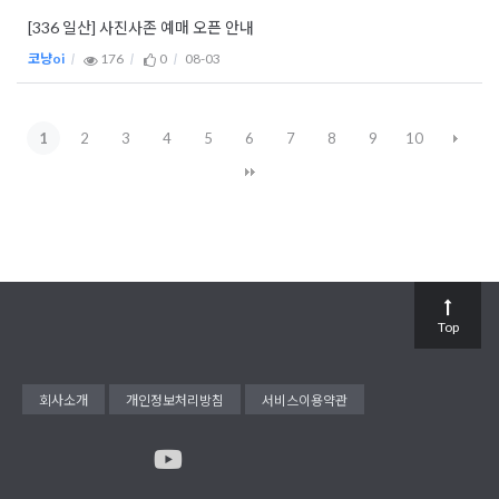
[336 일산] 사진사존 예매 오픈 안내
코냥oi
176
0
08-03
1
2
3
4
5
6
7
8
9
10
Top
회사소개
개인정보처리방침
서비스이용약관