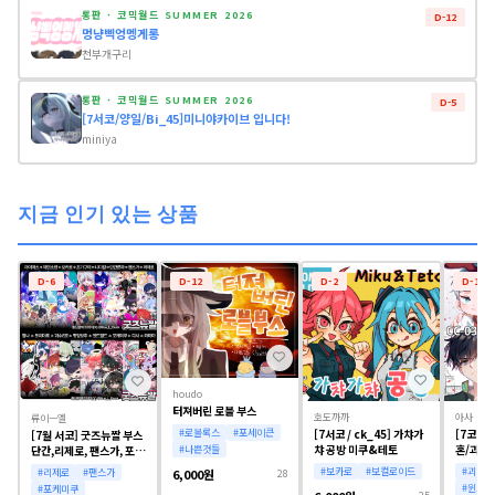
통판 · 코믹월드 SUMMER 2026
D-12
멍냥삑엉멩게롱
천부개구리
통판 · 코믹월드 SUMMER 2026
D-5
[7서코/양일/Bi_45]미니야카이브 입니다!
miniya
지금
인기 있는
상품
D-6
D-12
D-2
D-12
houdo
터져버린 로블 부스
호도까까
아사
류이ㅡ엘
[7서코 / ck_45] 가챠가
[7코믹 C
#로블록스
#포세이큰
[7월 서코] 굿즈뉴짤 부스
챠 공방 미쿠&테토
혼/괴담
단간,리제로, 팬스가, 포케
#나쁜것들
레이브/
미쿠, 니디걸, 할나,가쿠마
#보카로
#보컬로이드
#괴담출
#리제로
#팬스가
6,000원
28
스,봇치더락, 명일방주, 단
#윈브레
#포케미쿠