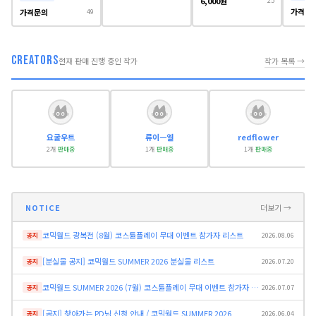
6,000원
간론파, 마마마, 보컬로이
25
가격문
드, 체인소맨,디서커
가격문의
49
CREATORS
현재 판매 진행 중인 작가
작가 목록 →
요굴우트
류이ㅡ엘
redflower
2개
판매중
1개
판매중
1개
판매중
NOTICE
더보기 →
코믹월드 광복전 (8월) 코스튬플레이 무대 이벤트 참가자 리스트
공지
2026.08.06
[분실물 공지] 코믹월드 SUMMER 2026 분실물 리스트
공지
2026.07.20
코믹월드 SUMMER 2026 (7월) 코스튬플레이 무대 이벤트 참가자 리스트
공지
2026.07.07
[공지] 찾아가는 PD님 신청 안내 / 코믹월드 SUMMER 2026
공지
2026.06.04