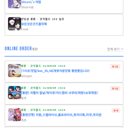
Shion\'s 마탑
Shion시온
선입금 통판 · 코믹월드 335 일산
모든것은굿즈를위해
croak
ONLINE ORDER
통판
전체 보기 →
통판 · 코믹월드 SUMMER 2026
D-12
[7서코/양일/bm_35,36]개봇치분양중 통판폼입니다!
whisper
통판 · 코믹월드 SUMMER 2026
D-12
[통판] 귀멸의 칼날/하이큐/카드캡터 사쿠라/파판14/포켓몬/
로젯
통판 · 코믹월드 SUMMER 2026
D-8
[통판진행] 이환,스텔라이브,홀로라이브,봇치더록,미쿠,프리렌
쵸쵸