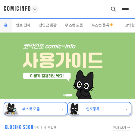
COMICINFO
홈
인포 전체
선입금 통판
부스컷 모음
부스컷 등록
코믹월
›
›
부스컷 모음
인포등록
CLOSING SOON
마감 임박 선입금
전체 보기 →