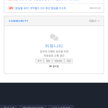
[분실물 공지] 코믹월드 333 부산 분실물 리스트
공지
2026.05.18
COMMUNITY
더보기 →
커뮤니티
창작자·구매자 모두를 위한
자유로운 소통 공간
후기
질문
정보공유
잡담
🚧 준비중