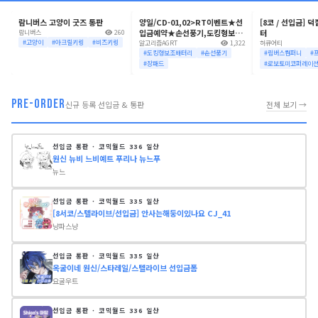
코믹월드 335 일산
코믹월드 335 일산
코믹월드 335 일산
람니버스 고양이 굿즈 통판
양일/CD-01,02>RT이벤트★선
[8코 / 선입금] 
D-0
D-1
D-1
입금예약★손선풍기,도킹형보조
터
람니버스
260
#고양이
#아크릴키링
#비즈키링
배터리,키링,장패드,에코백,무드
알고리즘AGRT
1,322
허큐어티
등,아크릴스탠드,일러스트북 블
#도킹형보조배터리
#손선풍기
#림버스컴퍼니
#
루아카이브/원신/케데헌
#장패드
#로보토미코퍼레이
PRE-ORDER
신규 등록 선입금 & 통판
전체 보기 →
선입금 통판 · 코믹월드 336 일산
원신 뉴비 느비예트 푸리나 뉴느푸
뉴느
선입금 통판 · 코믹월드 335 일산
[8서코/스텔라이브/선입금] 안사는해둥이있나요 CJ_41
냥파스냥
선입금 통판 · 코믹월드 335 일산
옥굴이네 원신/스타레일/스텔라이브 선입금폼
요굴우트
선입금 통판 · 코믹월드 336 일산