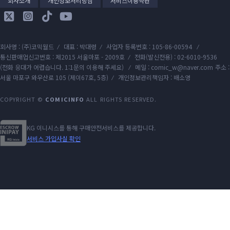
회사소개
개인정보처리방침
서비스이용약관
회사명 : (주)코믹월드
대표 : 박대령
사업자 등록번호 : 105-86-00594
통신판매업신고번호 : 제2015 서울마포 - 2009호
전화(발신전용) : 02-6010-9536
(전화 응대가 어렵습니다. 1:1문의 이용해 주세요)
메일 : comic_w@naver.com
주소 :
서울 마포구 와우산로 105 (제이67호, 5층)
개인정보관리책임자 : 배소영
COPYRIGHT ©
COMICINFO
ALL RIGHTS RESERVED.
KG 이니시스를 통해 구매안전서비스를 제공합니다.
서비스 가입사실 확인