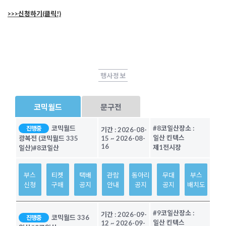
>>>신청하기(클릭!)
행사정보
코믹월드
문구전
코믹월드
#8코일산
장소 :
진행중
기간 :
2026-08-
일산 킨텍스
광복전 (코믹월드 335
15
~
2026-08-
16
제1전시장
일산)
#8코일산
부스
티켓
택배
관람
동아리
무대
부스
신청
구매
공지
안내
공지
공지
배치도
#9코일산
장소 :
기간 :
2026-09-
코믹월드 336
진행중
일산 킨텍스
12
~
2026-09-