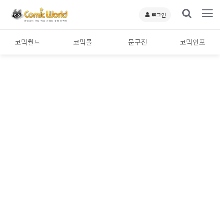
로그인
코믹월드
코믹몰
문구전
코믹인포