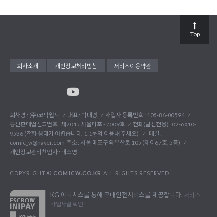
Top
회사소개
개인정보처리방침
서비스이용약관
회사명 : (주)코믹월드
대표 : 박대령
사업자 등록번호 : 105-86-00594
통신판매업신고번호 : 제2015 서울마포 - 2009호
전화(발신전용) :
02-6010-
9536 (전화 응대가 어렵습니다. 1:1문의 이용해 주세요)
메일 :
comic_w@naver.com
주소 : 서울 마포구 와우산로 105 (제이67호, 5층)
개인정보관리책임자 : 배소영
COPYRIGHT ©
COMICW.CO.KR
ALL RIGHTS RESERVED.
KG 이니시스를 통해 구매안전서비스를 제공합니다.
서비스
가입사실 확인