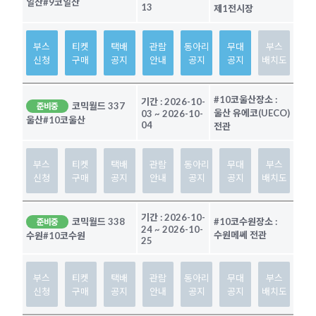
일산
#9코일산
13
제1전시장
부스
티켓
택배
관람
동아리
무대
부스
신청
구매
공지
안내
공지
공지
배치도
#10코울산
장소 :
기간 :
2026-10-
코믹월드 337
준비중
울산 유에코(UECO)
03
~
2026-10-
울산
#10코울산
04
전관
부스
티켓
택배
관람
동아리
무대
부스
신청
구매
공지
안내
공지
공지
배치도
기간 :
2026-10-
코믹월드 338
#10코수원
장소 :
준비중
24
~
2026-10-
수원메쎄 전관
수원
#10코수원
25
부스
티켓
택배
관람
동아리
무대
부스
신청
구매
공지
안내
공지
공지
배치도