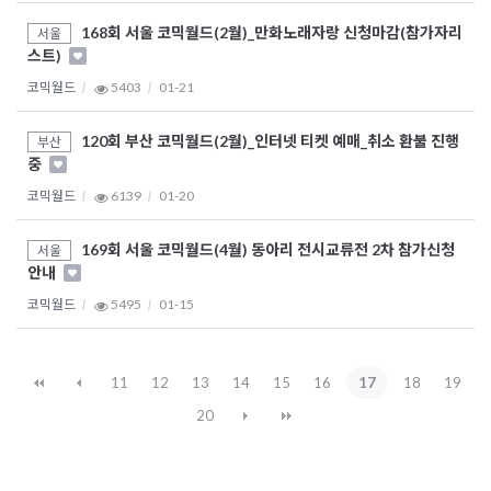
168회 서울 코믹월드(2월)_만화노래자랑 신청마감(참가자리
서울
스트)
코믹월드
5403
01-21
120회 부산 코믹월드(2월)_인터넷 티켓 예매_취소 환불 진행
부산
중
코믹월드
6139
01-20
169회 서울 코믹월드(4월) 동아리 전시교류전 2차 참가신청
서울
안내
코믹월드
5495
01-15
11
12
13
14
15
16
17
18
19
20