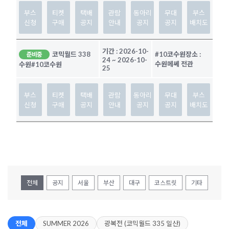
부스
티켓
택배
관람
동아리
무대
부스
신청
구매
공지
안내
공지
공지
배치도
기간 :
2026-10-
코믹월드 338
#10코수원
장소 :
준비중
24
~
2026-10-
수원메쎄 전관
수원
#10코수원
25
부스
티켓
택배
관람
동아리
무대
부스
신청
구매
공지
안내
공지
공지
배치도
전체
공지
서울
부산
대구
코스트릿
기타
전체
SUMMER 2026
광복전 (코믹월드 335 일산)