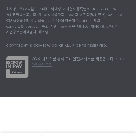
회사명 : (주)코믹월드
대표 : 박대령
사업자 등록번호 : 105-86-00594
통신판매업신고번호 : 제2015 서울마포 - 2009호
전화(발신전용) :
02-6010-
9536 (전화 응대가 어렵습니다. 1:1문의 이용해 주세요)
메일 :
comic_w@naver.com
주소 : 서울 마포구 와우산로 105 (제이67호, 5층)
개인정보관리책임자 : 배소영
COPYRIGHT ©
COMICW.CO.KR
ALL RIGHTS RESERVED.
KG 이니시스를 통해 구매안전서비스를 제공합니다.
서비스
가입사실 확인