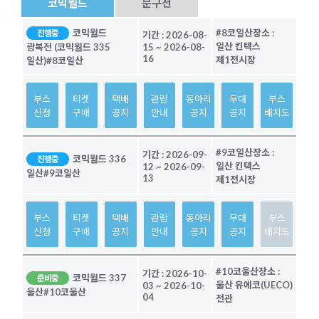
코믹월드
문구전
코믹월드
#8코일산
장소 :
진행중
기간 :
2026-08-
일산 킨텍스
광복전 (코믹월드 335
15
~
2026-08-
16
제1전시장
일산)
#8코일산
부스
티켓
택배
관람
동아리
무대
부스
신청
구매
공지
안내
공지
공지
배치도
#9코일산
장소 :
기간 :
2026-09-
코믹월드 336
진행중
일산 킨텍스
12
~
2026-09-
일산
#9코일산
13
제1전시장
부스
티켓
택배
관람
동아리
무대
부스
신청
구매
공지
안내
공지
공지
배치도
#10코울산
장소 :
기간 :
2026-10-
코믹월드 337
준비중
울산 유에코(UECO)
03
~
2026-10-
울산
#10코울산
04
전관