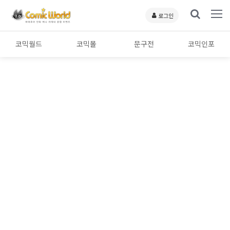
로그인
코믹월드
코믹몰
문구전
코믹인포