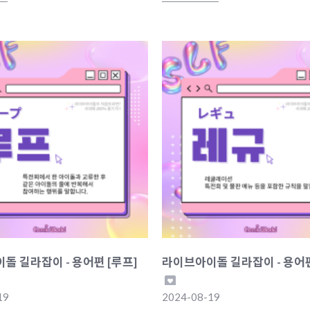
돌 길라잡이 - 용어편 [루프]
라이브아이돌 길라잡이 - 용어편
19
2024-08-19