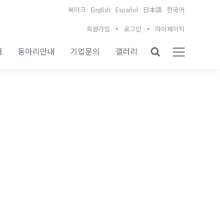
English
Español
북마크
日本語
한국어
회원가입
로그인
마이페이지
내
동아리안내
기업문의
갤러리