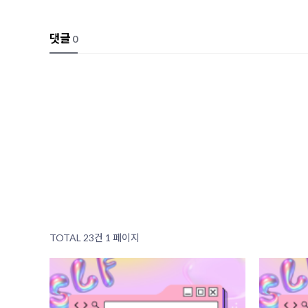
댓글
0
TOTAL 23건
1 페이지