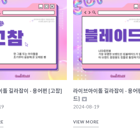
돌 길라잡이 - 용어편 [고참]
라이브아이돌 길라잡이 - 용어
드]
19
2024-08-19
RE
VIEW MORE