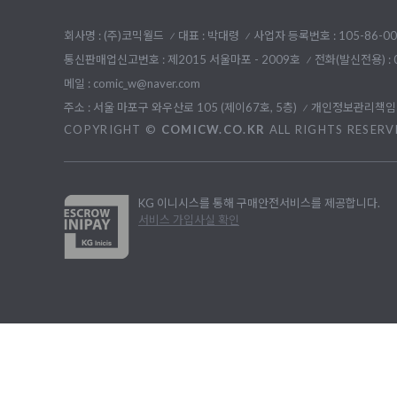
회사명 : (주)코믹월드
대표 : 박대령
사업자 등록번호 : 105-86-00
통신판매업신고번호 : 제2015 서울마포 - 2009호
전화(발신전용) :
메일 : comic_w@naver.com
주소 : 서울 마포구 와우산로 105 (제이67호, 5층)
개인정보관리책임자
COPYRIGHT ©
COMICW.CO.KR
ALL RIGHTS RESERV
KG 이니시스를 통해 구매안전서비스를 제공합니다.
서비스 가입사실 확인