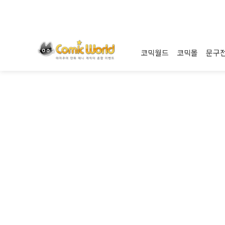
코믹월드
코믹몰
문구