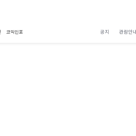
공지
관람안
전
코믹인포