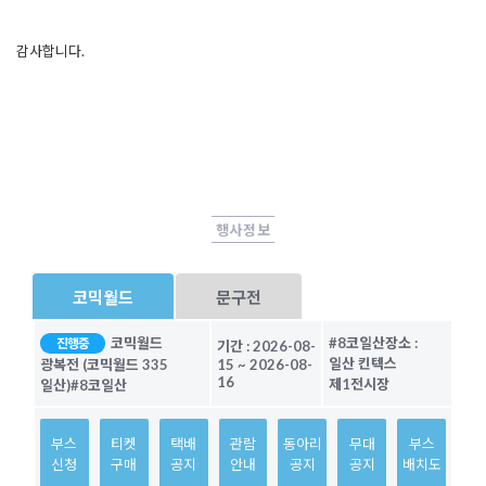
감사합니다.
행사정보
코믹월드
문구전
코믹월드
#8코일산
장소 :
진행중
기간 :
2026-08-
일산 킨텍스
광복전 (코믹월드 335
15
~
2026-08-
16
제1전시장
일산)
#8코일산
부스
티켓
택배
관람
동아리
무대
부스
신청
구매
공지
안내
공지
공지
배치도