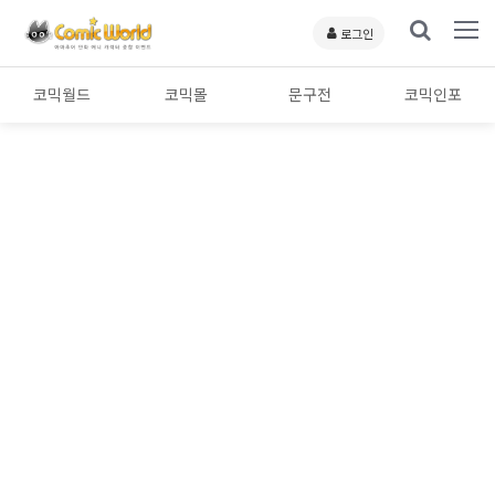
로그인
코믹월드
코믹몰
문구전
코믹인포