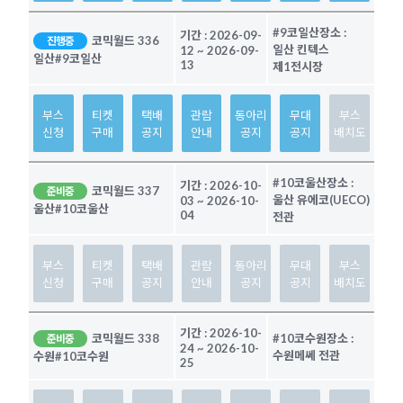
#9코일산
장소 :
기간 :
2026-09-
코믹월드 336
진행중
일산 킨텍스
12
~
2026-09-
일산
#9코일산
13
제1전시장
부스
티켓
택배
관람
동아리
무대
부스
신청
구매
공지
안내
공지
공지
배치도
#10코울산
장소 :
기간 :
2026-10-
코믹월드 337
준비중
울산 유에코(UECO)
03
~
2026-10-
울산
#10코울산
04
전관
부스
티켓
택배
관람
동아리
무대
부스
신청
구매
공지
안내
공지
공지
배치도
기간 :
2026-10-
코믹월드 338
#10코수원
장소 :
준비중
24
~
2026-10-
수원메쎄 전관
수원
#10코수원
25