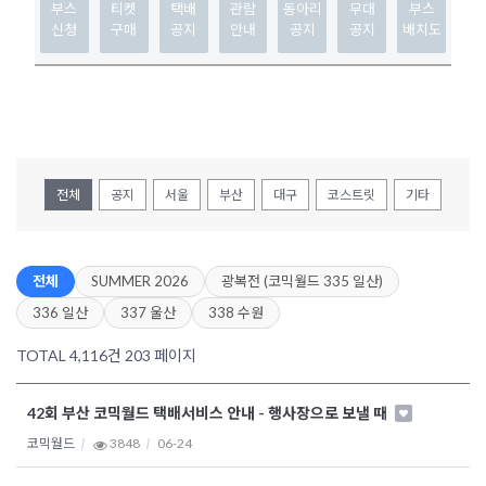
부스
티켓
택배
관람
동아리
무대
부스
신청
구매
공지
안내
공지
공지
배치도
전체
공지
서울
부산
대구
코스트릿
기타
전체
SUMMER 2026
광복전 (코믹월드 335 일산)
336 일산
337 울산
338 수원
TOTAL 4,116건
203 페이지
42회 부산 코믹월드 택배서비스 안내 - 행사장으로 보낼 때
코믹월드
3848
06-24