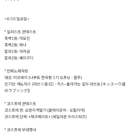
<6/10 일요일>
* 일러스트 콘테스트
흑백1등: 아묘진
흑백2등: 와나
칼라1등: 아카곰
칼라2등: 배리구디
* 만화노래자랑
대상: 미르와이 (나루토 한국판 1기 오프닝 - 활주)
인기상: 애노마스 (러브☆콤 ED - 키스~돌아가는 길의 러브송 [キッス～り道
のラブソング])
* 코스프레 콘테스트
코스프레 퀸: 오렌지색딸기 (클레이모어 - 오필리아)
코스프레 단체: +체크메이트+ (세일러문 쓰리스타즈)
* 코스프레 무대행사