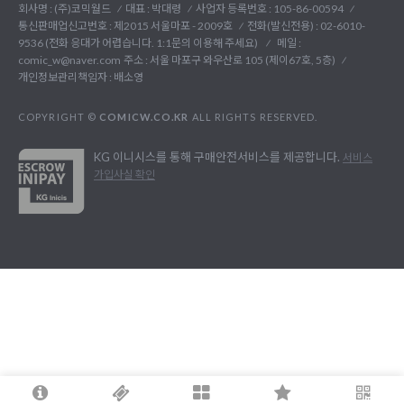
회사명 : (주)코믹월드
대표 : 박대령
사업자 등록번호 : 105-86-00594
통신판매업신고번호 : 제2015 서울마포 - 2009호
전화(발신전용) :
02-6010-
9536 (전화 응대가 어렵습니다. 1:1문의 이용해 주세요)
메일 :
comic_w@naver.com
주소 : 서울 마포구 와우산로 105 (제이67호, 5층)
개인정보관리책임자 : 배소영
COPYRIGHT ©
COMICW.CO.KR
ALL RIGHTS RESERVED.
KG 이니시스를 통해 구매안전서비스를 제공합니다.
서비스
가입사실 확인