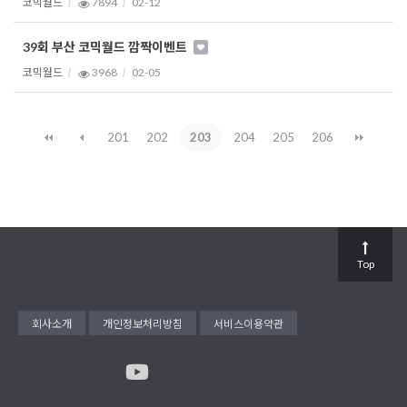
코믹월드
7894
02-12
39회 부산 코믹월드 깜짝이벤트
코믹월드
3968
02-05
201
202
203
204
205
206
Top
회사소개
개인정보처리방침
서비스이용약관