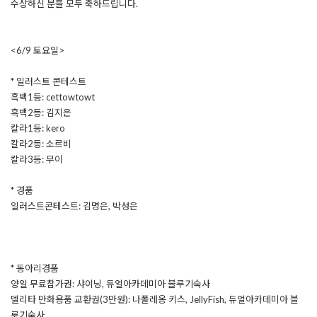
수상하신 분들 모두 축하드립니다.
<6/9 토요일>
* 일러스트 콘테스트
흑백1등: cettowtowt
흑백2등: 김지은
칼라1등: kero
칼라2등: 소르비
칼라3등: 무이
* 경품
일러스트콘테스트: 김명은, 박성은
* 동아리경품
양일 무료참가권: 샤이닝, 듀얼아카데미아 블루기숙사
델리타 만화용품 교환권(3만원): 나폴레옹 키스, JellyFish, 듀얼아카데미아 블
루기숙사