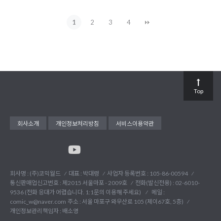
1
2
3
4
Top
회사소개
개인정보처리방침
서비스이용약관
회사명 : (주)코믹월드
대표 : 박대령
사업자 등록번호 : 105-86-00594
통신판매업신고번호 : 제2015 서울마포 - 2009호
전화(발신전용) :
02-6010-
9536 (전화 응대가 어렵습니다. 1:1문의 이용해 주세요)
메일 :
comic_w@naver.com
주소 : 서울 마포구 와우산로 105 (제이67호, 5층)
개인정보관리책임자 : 배소영