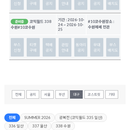
신청
구매
공지
안내
공지
공지
배치도
기간 :
2026-10-
코믹월드 338
#10코수원
장소 :
준비중
24
~
2026-10-
수원메쎄 전관
수원
#10코수원
25
부스
티켓
택배
관람
동아리
무대
부스
신청
구매
공지
안내
공지
공지
배치도
전체
공지
서울
부산
대구
코스트릿
기타
전체
SUMMER 2026
광복전 (코믹월드 335 일산)
336 일산
337 울산
338 수원