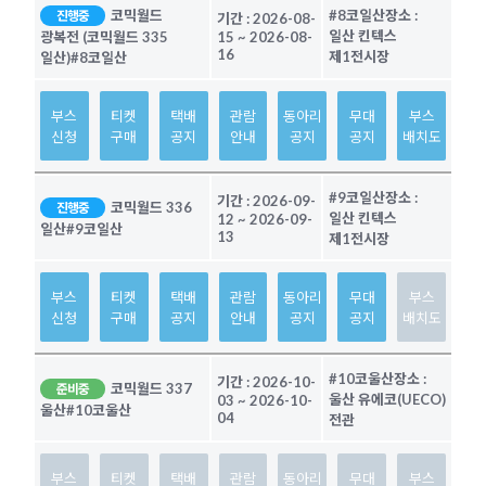
코믹월드
#8코일산
장소 :
진행중
기간 :
2026-08-
일산 킨텍스
광복전 (코믹월드 335
15
~
2026-08-
16
제1전시장
일산)
#8코일산
부스
티켓
택배
관람
동아리
무대
부스
신청
구매
공지
안내
공지
공지
배치도
#9코일산
장소 :
기간 :
2026-09-
코믹월드 336
진행중
일산 킨텍스
12
~
2026-09-
일산
#9코일산
13
제1전시장
부스
티켓
택배
관람
동아리
무대
부스
신청
구매
공지
안내
공지
공지
배치도
#10코울산
장소 :
기간 :
2026-10-
코믹월드 337
준비중
울산 유에코(UECO)
03
~
2026-10-
울산
#10코울산
04
전관
부스
티켓
택배
관람
동아리
무대
부스