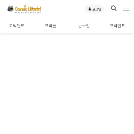
로그인
코믹월드
코믹몰
문구전
코믹인포