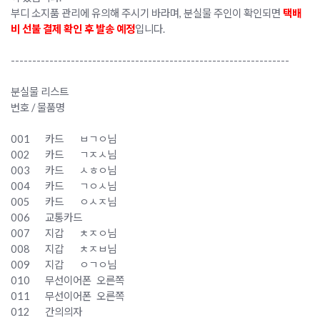
부디 소지품 관리에 유의해 주시기 바라며, 분실물 주인이 확인되면
택배
비 선불 결제 확인 후 발송 예정
입니다.
-----------------------------------------------------------------
분실물 리스트
번호 / 물품명
001
카드
ㅂㄱㅇ님
002
카드
ㄱㅈㅅ님
003
카드
ㅅㅎㅇ님
004
카드
ㄱㅇㅅ님
005
카드
ㅇㅅㅈ님
006
교통카드
007
지갑
ㅊㅈㅇ님
008
지갑
ㅊㅈㅂ님
009
지갑
ㅇㄱㅇ님
010
무선이어폰
오른쪽
011
무선이어폰
오른쪽
012
간의의자