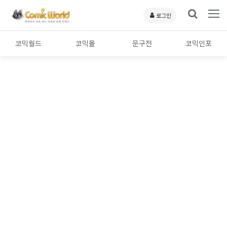
로그인
코믹월드
코믹몰
문구전
코믹인포