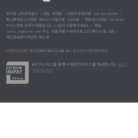
회사명 : (주)코믹월드
대표 : 박대령
사업자 등록번호 : 105-86-00594
통신판매업신고번호 : 제2015 서울마포 - 2009호
전화(발신전용) :
02-6010-
9536 (전화 응대가 어렵습니다. 1:1문의 이용해 주세요)
메일 :
comic_w@naver.com
주소 : 서울 마포구 와우산로 105 (제이67호, 5층)
개인정보관리책임자 : 배소영
COPYRIGHT ©
COMICW.CO.KR
ALL RIGHTS RESERVED.
KG 이니시스를 통해 구매안전서비스를 제공합니다.
서비스
가입사실 확인