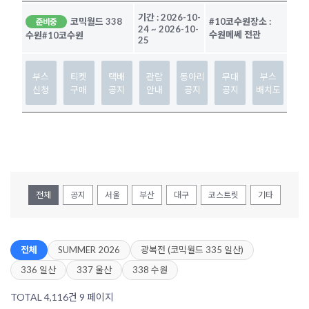
기간 :
2026-10-
코믹월드 338
#10코수원
장소 :
준비중
24
~
2026-10-
수원메쎄 전관
수원
#10코수원
25
부스
티켓
택배
관람
동아리
무대
부스
신청
구매
공지
안내
공지
공지
배치도
전체
공지
서울
부산
대구
코스트릿
기타
전체
SUMMER 2026
광복전 (코믹월드 335 일산)
336 일산
337 울산
338 수원
TOTAL 4,116건
9 페이지