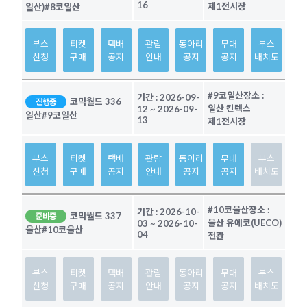
16
제1전시장
일산)
#8코일산
부스
티켓
택배
관람
동아리
무대
부스
신청
구매
공지
안내
공지
공지
배치도
#9코일산
장소 :
기간 :
2026-09-
코믹월드 336
진행중
일산 킨텍스
12
~
2026-09-
일산
#9코일산
13
제1전시장
부스
티켓
택배
관람
동아리
무대
부스
신청
구매
공지
안내
공지
공지
배치도
#10코울산
장소 :
기간 :
2026-10-
코믹월드 337
준비중
울산 유에코(UECO)
03
~
2026-10-
울산
#10코울산
04
전관
부스
티켓
택배
관람
동아리
무대
부스
신청
구매
공지
안내
공지
공지
배치도