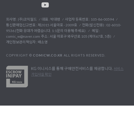
회사명 : (주)코믹월드
대표 : 박대령
사업자 등록번호 : 105-86-00594
통신판매업신고번호 : 제2015 서울마포 - 2009호
전화(발신전용) :
02-6010-
9536 (전화 응대가 어렵습니다. 1:1문의 이용해 주세요)
메일 :
comic_w@naver.com
주소 : 서울 마포구 와우산로 105 (제이67호, 5층)
개인정보관리책임자 : 배소영
COPYRIGHT ©
COMICW.CO.KR
ALL RIGHTS RESERVED.
KG 이니시스를 통해 구매안전서비스를 제공합니다.
서비스
가입사실 확인