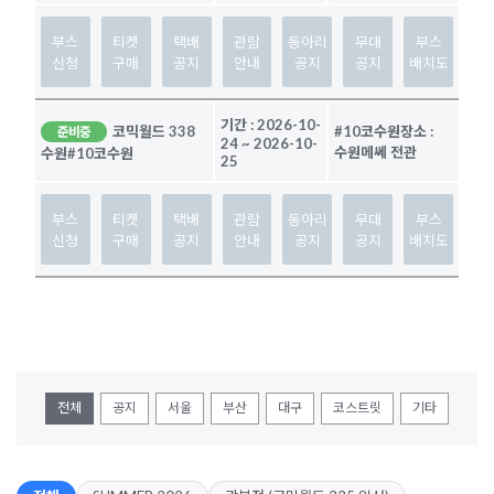
부스
티켓
택배
관람
동아리
무대
부스
신청
구매
공지
안내
공지
공지
배치도
기간 :
2026-10-
코믹월드 338
#10코수원
장소 :
준비중
24
~
2026-10-
수원메쎄 전관
수원
#10코수원
25
부스
티켓
택배
관람
동아리
무대
부스
신청
구매
공지
안내
공지
공지
배치도
전체
공지
서울
부산
대구
코스트릿
기타