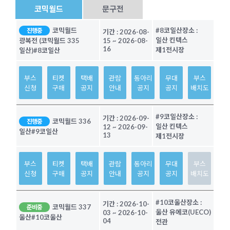
코믹월드
문구전
코믹월드
#8코일산
장소 :
진행중
기간 :
2026-08-
일산 킨텍스
광복전 (코믹월드 335
15
~
2026-08-
16
제1전시장
일산)
#8코일산
부스
티켓
택배
관람
동아리
무대
부스
신청
구매
공지
안내
공지
공지
배치도
#9코일산
장소 :
기간 :
2026-09-
코믹월드 336
진행중
일산 킨텍스
12
~
2026-09-
일산
#9코일산
13
제1전시장
부스
티켓
택배
관람
동아리
무대
부스
신청
구매
공지
안내
공지
공지
배치도
#10코울산
장소 :
기간 :
2026-10-
코믹월드 337
준비중
울산 유에코(UECO)
03
~
2026-10-
울산
#10코울산
04
전관