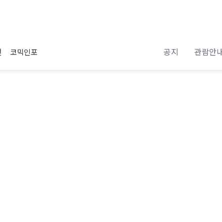
공지
관람안
전
코믹인포