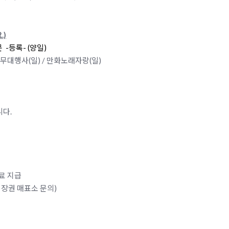
.)
-등록- (양일)
무대행사(일) /
만화노래자랑(일)
니다.
무료 지급
장권 매표소 문의)