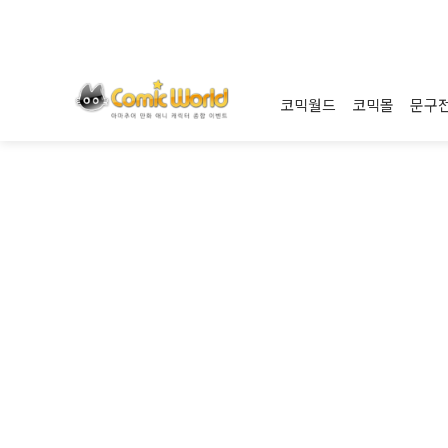
코믹월드
코믹몰
문구