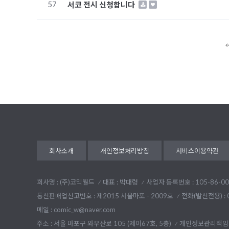
57
서코 전시 신청합니다
다음
맨끝
회사소개
개인정보처리방침
서비스이용약관
회사명 : (주)코믹월드
대표 : 박대령
사업자 등록번호 : 105-86-00
통신판매업신고번호 : 제2015 서울마포 - 2009호
전화(발신전용) :
메일 : comic_w@naver.com
주소 : 서울 마포구 와우산로 105 (제이67호, 5층)
개인정보관리책임자