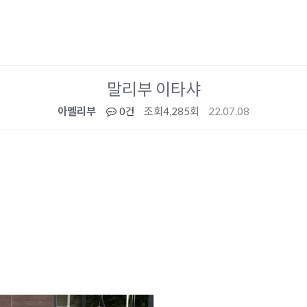
말리부 이타샤
아멜리부
0건
조회
4,285회
22.07.08