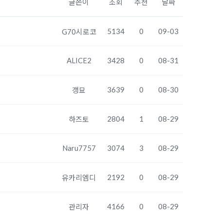
글쓴이
조회
추천
날짜
5134
0
09-03
G70시로코
ALICE2
3428
0
08-31
3639
0
08-30
갱묘
2804
1
08-29
하즈토
Naru7757
3074
3
08-29
2192
0
08-29
유카리엠디
4166
0
08-29
관리자