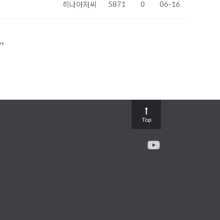
5871
0
06-16
히나아저씨
Top