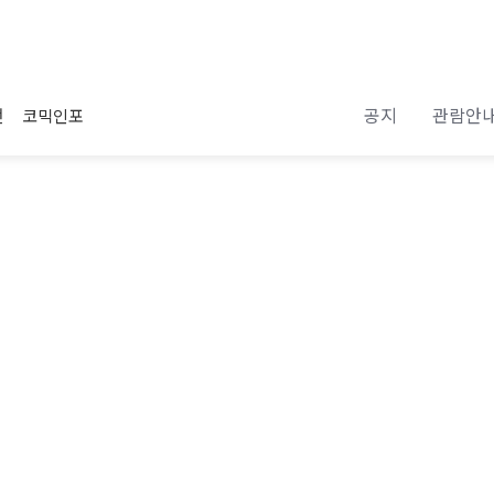
공지
관람안
전
코믹인포