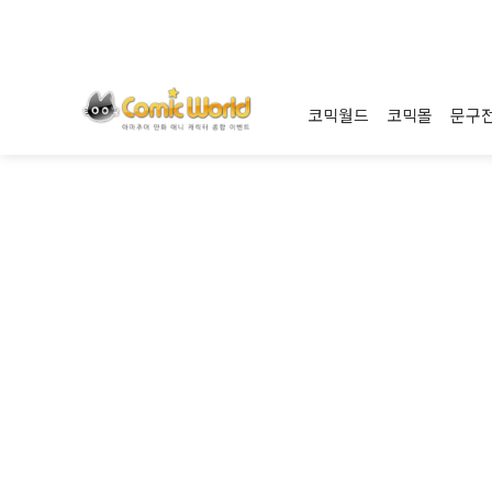
코믹월드
코믹몰
문구