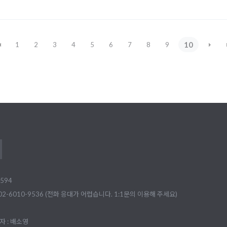
10
1
2
3
4
5
6
7
8
9
594
02-6010-9536 (전화 응대가 어렵습니다. 1:1문의 이용해 주세요)
 : 배소영