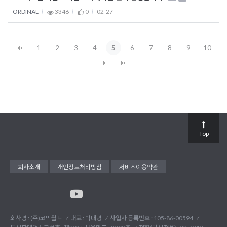
ORDINAL
3346
0
02-27
1
2
3
4
5
6
7
8
9
10
Top
회사소개
개인정보처리방침
서비스이용약관
회사명 : (주)코믹월드
대표 : 박대령
사업자 등록번호 : 105-86-00594