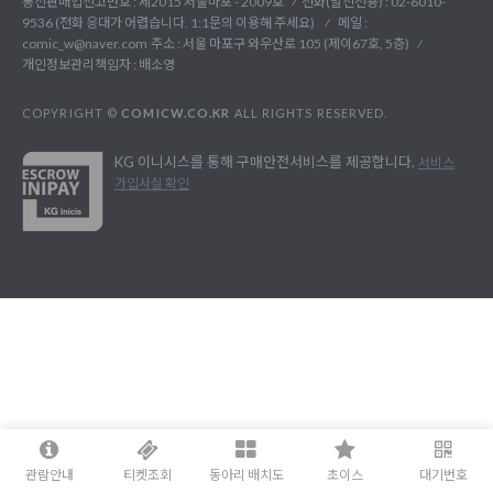
통신판매업신고번호 : 제2015 서울마포 - 2009호
전화(발신전용) :
02-6010-
9536 (전화 응대가 어렵습니다. 1:1문의 이용해 주세요)
메일 :
comic_w@naver.com
주소 : 서울 마포구 와우산로 105 (제이67호, 5층)
개인정보관리책임자 : 배소영
COPYRIGHT ©
COMICW.CO.KR
ALL RIGHTS RESERVED.
KG 이니시스를 통해 구매안전서비스를 제공합니다.
서비스
가입사실 확인
관람안내
티켓조회
동아리 배치도
초이스
대기번호