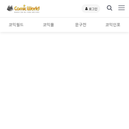
로그인
코믹월드
코믹몰
문구전
코믹인포