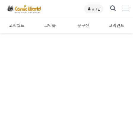
로그인
코믹월드
코믹몰
문구전
코믹인포