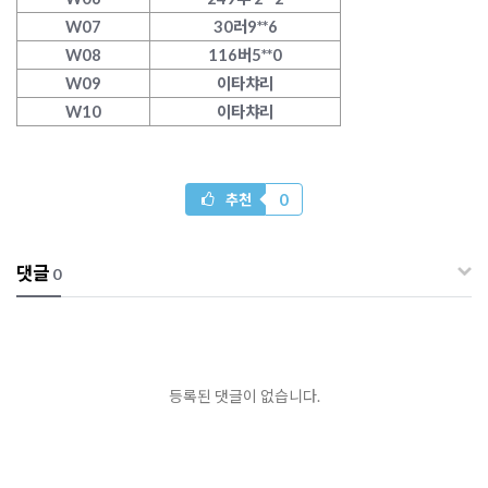
W07
30러9**6
W08
116버5**0
W09
이타챠리
W10
이타챠리
0
추천
댓글
0
등록된 댓글이 없습니다.