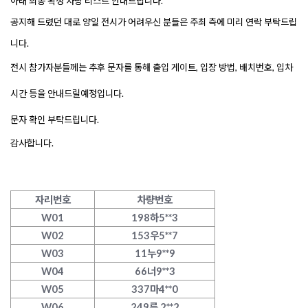
아래 최종 확정 차량 리스트 안내드립니다.
공지해 드렸던 대로 양일 전시가 어려우신 분들은 주최 측에 미리 연락 부탁드립
니다.
전시 참가자분들께는 추후 문자를 통해 출입 게이트, 입장 방법, 배치번호, 입차 
시간 등을 안내드릴예정입니다.
문자 확인 부탁드립니다.
감사합니다.
자리번호
차량번호
W01
198하5**3
W02
153우5**7
W03
11누9**9
W04
66너9**3
W05
337마4**0
W06
249루 2**2