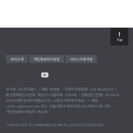
Top
회사소개
개인정보처리방침
서비스이용약관
회사명 : (주)코믹월드
대표 : 박대령
사업자 등록번호 : 105-86-00594
통신판매업신고번호 : 제2015 서울마포 - 2009호
전화(발신전용) :
02-6010-
9536 (전화 응대가 어렵습니다. 1:1문의 이용해 주세요)
메일 :
comic_w@naver.com
주소 : 서울 마포구 와우산로 105 (제이67호, 5층)
개인정보관리책임자 : 배소영
COPYRIGHT ©
COMICW.CO.KR
ALL RIGHTS RESERVED.