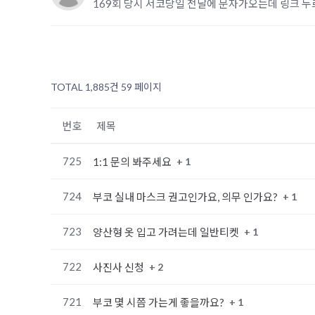
169회 당시 서코당일 전날에 문자가오는데 링크 
TOTAL 1,885건
59 페이지
번호
제목
725
+ 1
1:1 문의 봐주세요
724
+ 1
부코 실내 마스크 권고인가요, 의무 인가요?
723
+ 1
양산형 옷 입고 가려는데 일반티켓
722
+ 2
사진사 신청
721
+ 1
부코 몇 시쯤 가는게 좋을까요?