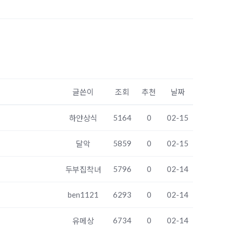
글쓴이
조회
추천
날짜
5164
0
02-15
하얀상식
5859
0
02-15
달악
5796
0
02-14
두부집착녀
ben1121
6293
0
02-14
6734
0
02-14
유메상