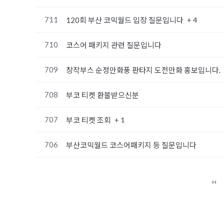
711
+ 4
120회 부산 코믹월드 입장 질문입니다
710
코스어 패키지 관련 질문입니다
709
창작부스 순정만화풍 판타지 도전만화 홍보입니다.
708
부코 티켓 환불받으신분
707
+ 1
부코 티켓 조회
706
부산코믹월드 코스어패키지 등 질문입니다
다음
맨끝