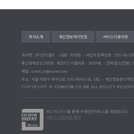
회사소개
개인정보처리방침
서비스이용약관
회사명 : (주)코믹월드
대표 : 박대령
사업자 등록번호 : 105-86-00
통신판매업신고번호 : 제2015 서울마포 - 2009호
전화(발신전용) :
메일 : comic_w@naver.com
주소 : 서울 마포구 와우산로 105 (제이67호, 5층)
개인정보관리책임자
COPYRIGHT ©
COMICW.CO.KR
ALL RIGHTS RESERV
KG 이니시스를 통해 구매안전서비스를 제공합니다.
서비스 가입사실 확인