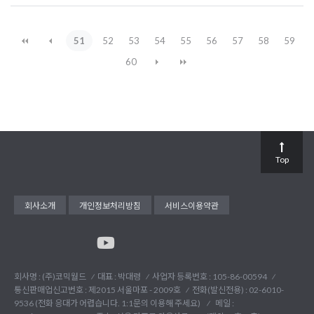
51
52
53
54
55
56
57
58
59
60
Top
회사소개
개인정보처리방침
서비스이용약관
회사명 : (주)코믹월드
대표 : 박대령
사업자 등록번호 : 105-86-00594
통신판매업신고번호 : 제2015 서울마포 - 2009호
전화(발신전용) :
02-6010-
9536 (전화 응대가 어렵습니다. 1:1문의 이용해 주세요)
메일 :