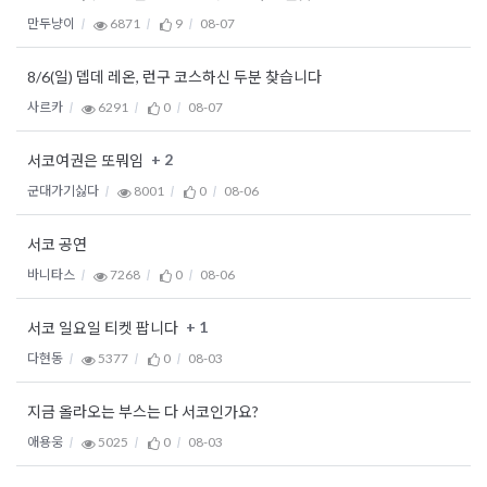
만두냥이
6871
9
08-07
8/6(일) 뎁데 레온, 런구 코스하신 두분 찾습니다
사르카
6291
0
08-07
+ 2
서코여권은 또뭐임
군대가기싫다
8001
0
08-06
서코 공연
바니타스
7268
0
08-06
+ 1
서코 일요일 티켓 팝니다
다현동
5377
0
08-03
지금 올라오는 부스는 다 서코인가요?
애용웅
5025
0
08-03