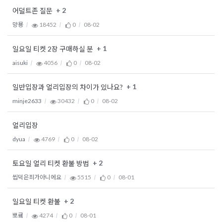
+ 2
어덜트존 질문
먕묭
18452
0
08-02
+ 1
일요일 티켓 2장 구매하실 분
aisuki
4056
0
08-02
+ 1
일반입장과 얼리입장의 차이가 있나요?
minje2633
30432
0
08-02
얼리입장
dyua
4769
0
08-02
+ 2
토요일 얼리 티켓 환불 방법
씹덕은죄가아니에요
5515
0
08-01
+ 2
일요일 티켓 환불
뽀큨
4274
0
08-01