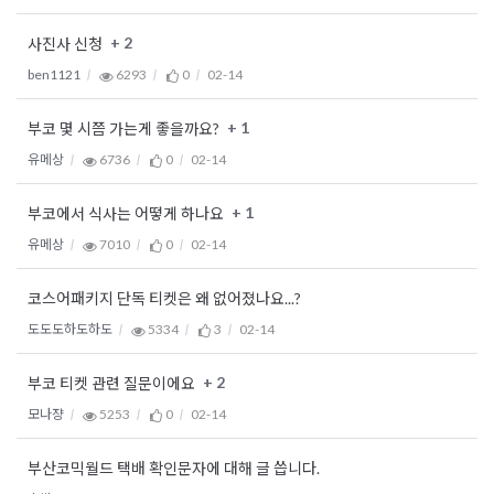
+ 2
사진사 신청
ben1121
6293
0
02-14
+ 1
부코 몇 시쯤 가는게 좋을까요?
유메상
6736
0
02-14
+ 1
부코에서 식사는 어떻게 하나요
유메상
7010
0
02-14
코스어패키지 단독 티켓은 왜 없어졌나요...?
도도도하도하도
5334
3
02-14
+ 2
부코 티켓 관련 질문이에요
모나쟝
5253
0
02-14
부산코믹월드 택배 확인문자에 대해 글 씁니다.