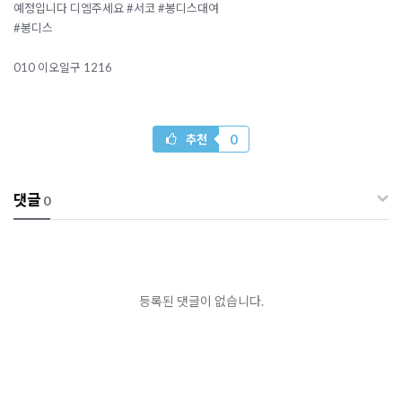
예정입니다 디엠주세요 #서코 #봉디스대여
#봉디스
010 이오일구 1216
0
추천
댓글
0
등록된 댓글이 없습니다.