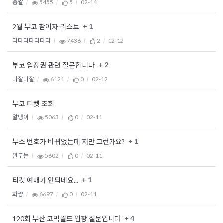
홍쌀
5455
5
02-14
+ 1
2월 부코 참여자 리스트
다다다다다다다
7436
2
02-12
+ 2
부코 입장권 관련 질문합니다
미잘미잘
6121
0
02-12
부코 티켓 조회
알맹이
5063
0
02-11
+ 1
부스 번호가 바뀌었는데 저만 그런가요?
왼두눈
5602
0
02-11
+ 1
티켓 예매가 안되네요...
화쨩
6697
0
02-11
+ 4
120회 부산 코믹월드 입장 질문입니다