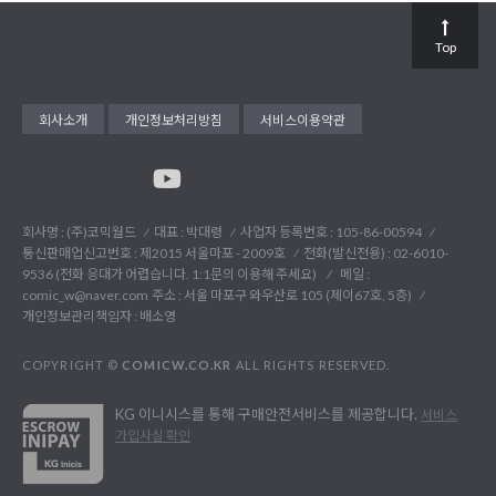
Top
회사소개
개인정보처리방침
서비스이용약관
회사명 : (주)코믹월드
대표 : 박대령
사업자 등록번호 : 105-86-00594
통신판매업신고번호 : 제2015 서울마포 - 2009호
전화(발신전용) :
02-6010-
9536 (전화 응대가 어렵습니다. 1:1문의 이용해 주세요)
메일 :
comic_w@naver.com
주소 : 서울 마포구 와우산로 105 (제이67호, 5층)
개인정보관리책임자 : 배소영
COPYRIGHT ©
COMICW.CO.KR
ALL RIGHTS RESERVED.
KG 이니시스를 통해 구매안전서비스를 제공합니다.
서비스
가입사실 확인