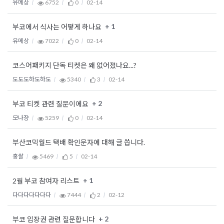
유메상
6752
0
02-14
+ 1
부코에서 식사는 어떻게 하나요
유메상
7022
0
02-14
코스어패키지 단독 티켓은 왜 없어졌나요...?
도도도하도하도
5340
3
02-14
+ 2
부코 티켓 관련 질문이에요
모나쟝
5259
0
02-14
부산코믹월드 택배 확인문자에 대해 글 씁니다.
홍쌀
5469
5
02-14
+ 1
2월 부코 참여자 리스트
다다다다다다다
7444
2
02-12
+ 2
부코 입장권 관련 질문합니다