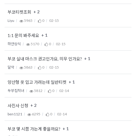
+ 2
부코티켓조회
Liyu
5965
0
02-15
+ 1
1:1 문의 봐주세요
하얀상식
5170
0
02-15
+ 1
부코 실내 마스크 권고인가요, 의무 인가요?
달악
5863
0
02-15
+ 1
양산형 옷 입고 가려는데 일반티켓
두부집착녀
5812
0
02-14
+ 2
사진사 신청
ben1121
6295
0
02-14
+ 1
부코 몇 시쯤 가는게 좋을까요?