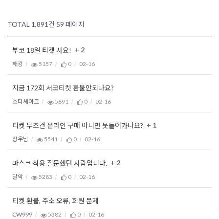
TOTAL 1,891건
59 페이지
+ 2
부코 18일 티켓 사요!
해강
5157
0
02-16
지금 172회 서코티켓 환불안되나요?
소다셰이크
5691
0
02-16
+ 1
티켓 무조건 온라인 구매 아니면 못들어가나요?
장우님
5541
0
02-16
+ 2
마스크 착용 질문했던 사람입니다.
달악
5283
0
02-16
티켓 환불, 주소 오류, 회원 문제
CW999
5382
0
02-16