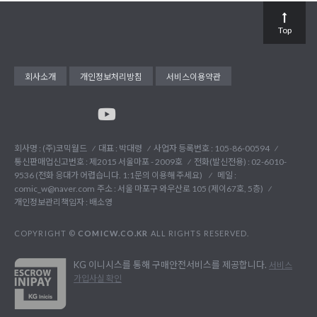
Top
회사소개
개인정보처리방침
서비스이용약관
회사명 : (주)코믹월드
대표 : 박대령
사업자 등록번호 : 105-86-00594
통신판매업신고번호 : 제2015 서울마포 - 2009호
전화(발신전용) :
02-6010-
9536 (전화 응대가 어렵습니다. 1:1문의 이용해 주세요)
메일 :
comic_w@naver.com
주소 : 서울 마포구 와우산로 105 (제이67호, 5층)
개인정보관리책임자 : 배소영
COPYRIGHT ©
COMICW.CO.KR
ALL RIGHTS RESERVED.
KG 이니시스를 통해 구매안전서비스를 제공합니다.
서비스
가입사실 확인