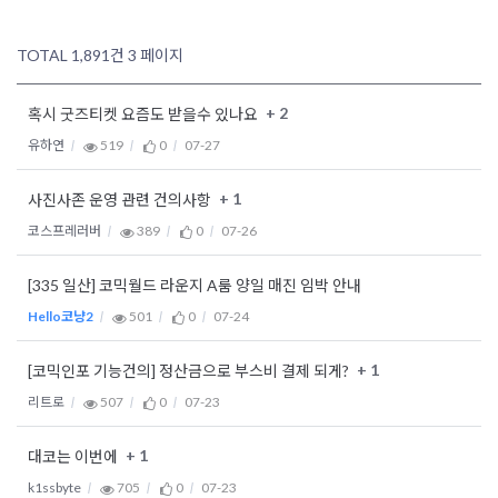
TOTAL 1,891건
3 페이지
+ 2
혹시 굿즈티켓 요즘도 받을수 있나요
유하연
519
0
07-27
+ 1
사진사존 운영 관련 건의사항
코스프레러버
389
0
07-26
[335 일산] 코믹월드 라운지 A룸 양일 매진 임박 안내
Hello코냥2
501
0
07-24
+ 1
[코믹인포 기능건의] 정산금으로 부스비 결제 되게?
리트로
507
0
07-23
+ 1
대코는 이번에
k1ssbyte
705
0
07-23