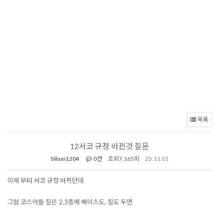
목록
12서코 규정 바뀐것 질문
Sihun1204
0건
조회
7,165회
25.11.01
이제 부터 서코 규정 바뀌던데
그럼 코스어들 짐은 2,3층에 베이스도, 짐도 두면