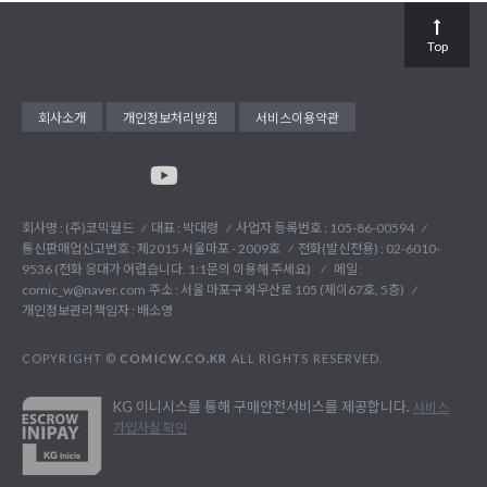
Top
회사소개
개인정보처리방침
서비스이용약관
회사명 : (주)코믹월드
대표 : 박대령
사업자 등록번호 : 105-86-00594
통신판매업신고번호 : 제2015 서울마포 - 2009호
전화(발신전용) :
02-6010-
9536 (전화 응대가 어렵습니다. 1:1문의 이용해 주세요)
메일 :
comic_w@naver.com
주소 : 서울 마포구 와우산로 105 (제이67호, 5층)
개인정보관리책임자 : 배소영
COPYRIGHT ©
COMICW.CO.KR
ALL RIGHTS RESERVED.
KG 이니시스를 통해 구매안전서비스를 제공합니다.
서비스
가입사실 확인