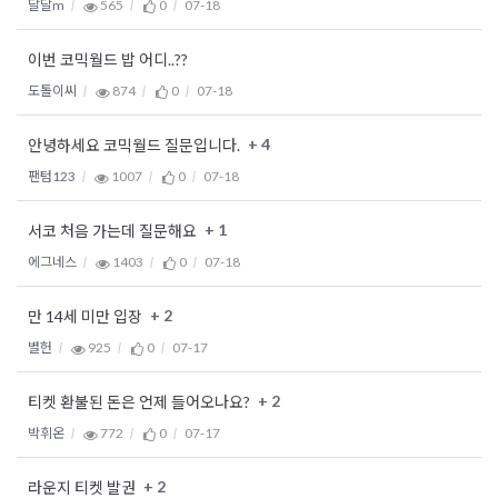
달달m
565
0
07-18
이번 코믹월드 밥 어디..??
도톨이씨
874
0
07-18
+ 4
안녕하세요 코믹월드 질문입니다.
팬텀123
1007
0
07-18
+ 1
서코 처음 가는데 질문해요
에그네스
1403
0
07-18
+ 2
만 14세 미만 입장
별헌
925
0
07-17
+ 2
티켓 환불된 돈은 언제 들어오나요?
박휘온
772
0
07-17
+ 2
라운지 티켓 발권