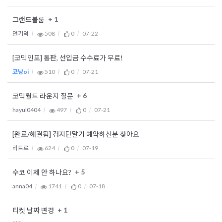
+ 1
그랜드볼룸
던기덕
508
0
07-22
[코믹인포] 통판, 선입금 수수료가 무료!
코냥oi
510
0
07-21
+ 6
코믹월드 라운지 질문
hayul0404
497
0
07-21
[완료/해결됨] 검지단말기 예약하신분 찾아요
리트로
624
0
07-19
+ 5
수코 이제 안 하나요?
anna04
1741
0
07-18
+ 1
티켓 날짜 변경