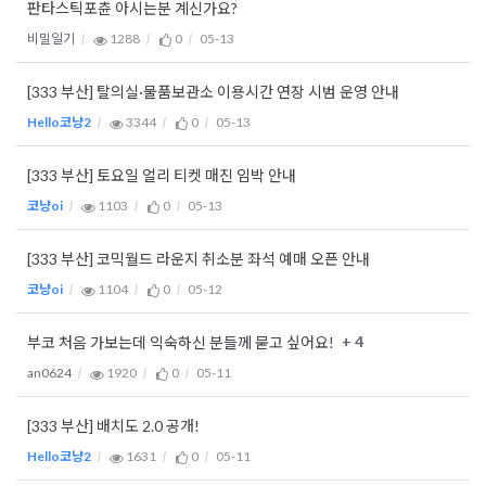
판타스틱포츈 아시는분 계신가요?
비밀일기
1288
0
05-13
[333 부산] 탈의실·물품보관소 이용시간 연장 시범 운영 안내
Hello코냥2
3344
0
05-13
[333 부산] 토요일 얼리 티켓 매진 임박 안내
코냥oi
1103
0
05-13
[333 부산] 코믹월드 라운지 취소분 좌석 예매 오픈 안내
코냥oi
1104
0
05-12
+ 4
부코 처음 가보는데 익숙하신 분들께 묻고 싶어요!
an0624
1920
0
05-11
[333 부산] 배치도 2.0 공개!
Hello코냥2
1631
0
05-11