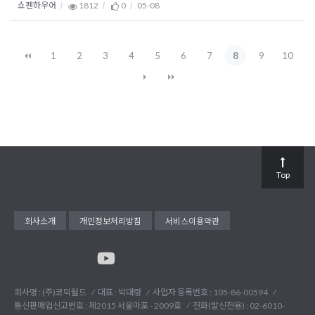
쇼펜하우어
1812
0
05-08
1
2
3
4
5
6
7
8
9
10
Top
회사소개
개인정보처리방침
서비스이용약관
회사명 : (주)코믹월드
대표 : 박대령
사업자 등록번호 : 105-86-00594
통신판매업신고번호 : 제2015 서울마포 - 2009호
전화(발신전용) :
02-6010-