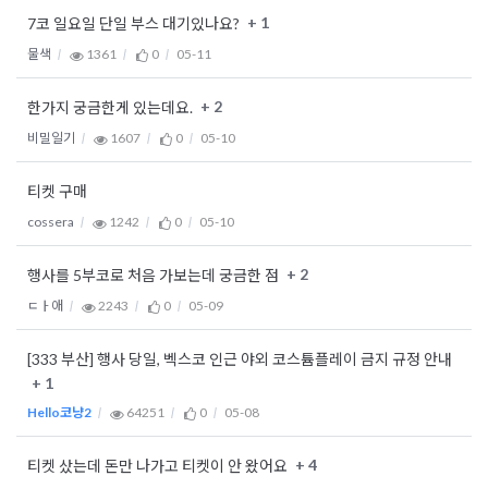
+ 1
7코 일요일 단일 부스 대기있나요?
물색
1361
0
05-11
+ 2
한가지 궁금한게 있는데요.
비밀일기
1607
0
05-10
티켓 구매
cossera
1242
0
05-10
+ 2
행사를 5부코로 처음 가보는데 궁금한 점
ㄷㅏ애
2243
0
05-09
[333 부산] 행사 당일, 벡스코 인근 야외 코스튬플레이 금지 규정 안내
+ 1
Hello코냥2
64251
0
05-08
+ 4
티켓 샀는데 돈만 나가고 티켓이 안 왔어요