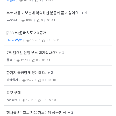
코냥oi
1076
0
05-12
+ 4
부코 처음 가보는데 익숙하신 분들께 묻고 싶어요!
an0624
1882
0
05-11
[333 부산] 배치도 2.0 공개!
Hello코냥2
1585
0
05-11
+ 1
7코 일요일 단일 부스 대기있나요?
물색
1273
0
05-11
+ 2
한가지 궁금한게 있는데요.
비밀일기
1577
0
05-10
티켓 구매
cossera
1208
0
05-10
+ 2
행사를 5부코로 처음 가보는데 궁금한 점