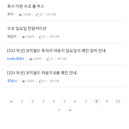
혹시 이번 수코 롤 부스
푸쟉
1548
0
05-04
수코 일요일 천원커미션
베일리
1469
0
05-04
[333 부산] 코믹월드 돗자리 라운지 일요일석 매진 임박 안내
Hello코냥2
1395
0
05-04
[333 부산] 코믹월드 라운지 B룸 매진 안내
코냥oi
1103
0
05-04
1
2
3
4
5
6
7
8
9
10