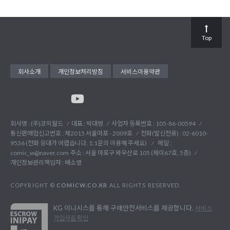
Top
회사소개
개인정보처리방침
서비스이용약관
회사명 : (주)코믹월드
대표 : 박대령
사업자 등록번호 : 105-86-00594
통신판매업신고번호 : 제2015 서울마포 - 2009호
전화(발신전용) :
02-6010-
9536 (전화 응대가 어렵습니다. 1:1문의 이용해 주세요)
메일 :
comic_w@naver.com
주소 : 서울 마포구 와우산로 105 (제이67호, 5층)
개인정보관리책임자 : 배소영
COPYRIGHT ©
COMICW.CO.KR
ALL RIGHTS RESERVED.
KG 이니시스를 통해 구매안전서비스를 제공합니다.
서비스
가입사실 확인