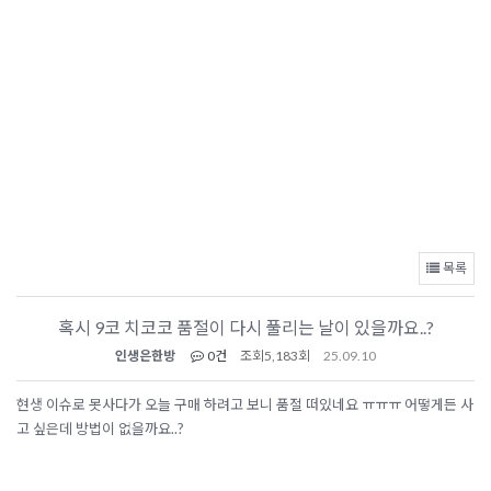
목록
혹시 9코 치코코 품절이 다시 풀리는 날이 있을까요..?
인생은한방
0건
조회
5,183회
25.09.10
현생 이슈로 못사다가 오늘 구매 하려고 보니 품절 떠있네요 ㅠㅠㅠ 어떻게든 사
고 싶은데 방법이 없을까요..?