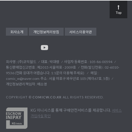
Top
회사소개
개인정보처리방침
서비스이용약관
회사명 : (주)코믹월드
대표 : 박대령
사업자 등록번호 : 105-86-00594
통신판매업신고번호 : 제2015 서울마포 - 2009호
전화(발신전용) :
02-6010-
9536 (전화 응대가 어렵습니다. 1:1문의 이용해 주세요)
메일 :
comic_w@naver.com
주소 : 서울 마포구 와우산로 105 (제이67호, 5층)
개인정보관리책임자 : 배소영
COPYRIGHT ©
COMICW.CO.KR
ALL RIGHTS RESERVED.
KG 이니시스를 통해 구매안전서비스를 제공합니다.
서비스
가입사실 확인