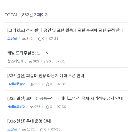
TOTAL 1,882건
2 페이지
[코믹월드] 전시·판매·공연 및 표현 활동과 관련 수위에 관한 규정 안내
코냥oi
342
0
07-31
+ 6
제발 도와주실분!!..
찬스캐입계
383
0
07-31
[335 일산] 퍼슈터 전용 라운지 예매 오픈 안내
Hello코냥2
222
0
07-31
[335 일산] 로비 및 공용구역 내 메이크업·짐 적재·자리점유 금지 안내
Hello코냥2
978
0
07-30
[336 일산] 무대 운영 안내
코냥oi
1372
0
07-30