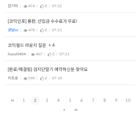
던기덕
474
0
07-22
[코믹인포] 통판, 선입금 수수료가 무료!
코냥oi
478
0
07-21
+ 6
코믹월드 라운지 질문
hayul0404
467
0
07-21
[완료/해결됨] 검지단말기 예약하신분 찾아요
리트로
590
0
07-19
1
2
3
4
5
6
7
8
9
10