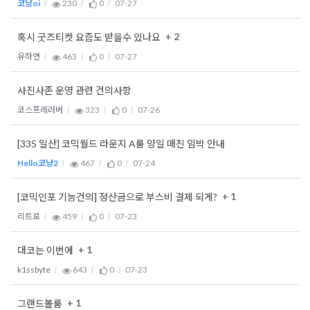
코냥oi
230
0
07-27
+ 2
혹시 굿즈티켓 요즘도 받을수 있나요
유하연
463
0
07-27
사진사존 운영 관련 건의사항
코스프레러버
323
0
07-26
[335 일산] 코믹월드 라운지 A룸 양일 매진 임박 안내
Hello코냥2
467
0
07-24
+ 1
[코믹인포 기능건의] 정산금으로 부스비 결제 되게?
리트로
459
0
07-23
+ 1
대코는 이번에
k1ssbyte
643
0
07-23
+ 1
그랜드볼룸