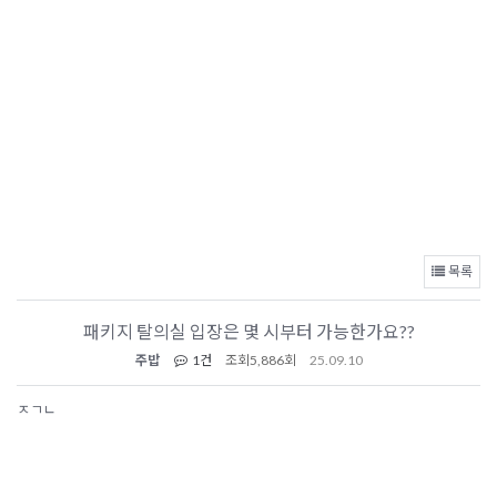
목록
패키지 탈의실 입장은 몇 시부터 가능한가요??
주밥
1건
조회
5,886회
25.09.10
ㅈㄱㄴ