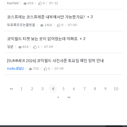
KanYa0
656
0
07-12
+ 3
코스프레는 코스프레존 내부에서만 가능한가요?
또로록흐르는물방울
1402
0
07-09
+ 2
코믹월드 티켓 보는 곳이 없어졌는데 어쩌죠
일쿤
854
1
07-09
[SUMMER 2026] 코믹월드 사진사존 토요일 매진 임박 안내
Hello코냥2
750
0
07-09
1
2
3
4
5
6
7
8
9
10