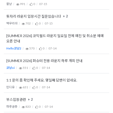
뭉냥
991
0
07-15
+ 2
돗자리 라운지 입장시간 질문있습니다
백우리아
702
0
07-15
[SUMMER 2026] 코믹월드 라운지 일요일 전체 매진 및 취소분 예매
오픈 안내
Hello코냥2
570
0
07-14
[SUMMER 2026] 퍼슈터 전용 라운지 하루 개최 안내
코냥oi
551
0
07-14
1:1 문의 좀 확인해 주세요. 몇일째 답변이 없네요.
민디유
631
0
07-14
+ 2
부스입장관련
하루공쥬
833
0
07-14