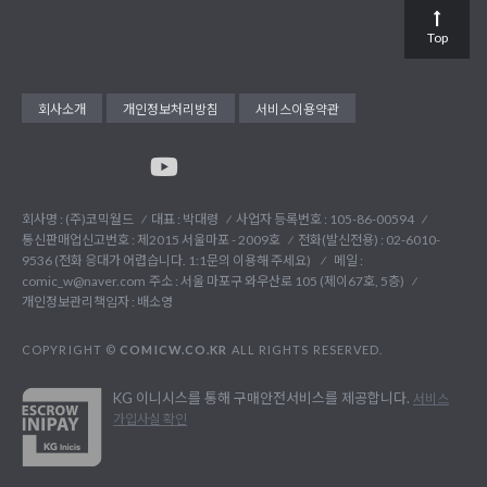
Top
회사소개
개인정보처리방침
서비스이용약관
회사명 : (주)코믹월드
대표 : 박대령
사업자 등록번호 : 105-86-00594
통신판매업신고번호 : 제2015 서울마포 - 2009호
전화(발신전용) :
02-6010-
9536 (전화 응대가 어렵습니다. 1:1문의 이용해 주세요)
메일 :
comic_w@naver.com
주소 : 서울 마포구 와우산로 105 (제이67호, 5층)
개인정보관리책임자 : 배소영
COPYRIGHT ©
COMICW.CO.KR
ALL RIGHTS RESERVED.
KG 이니시스를 통해 구매안전서비스를 제공합니다.
서비스
가입사실 확인