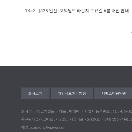
1852
[335 일산] 코믹월드 라운지 토요일 A룸 매진 안내
다음
맨끝
회사소개
개인정보처리방침
서비스이용약관
회사명 : (주)코믹월드
대표 : 박대령
사업자 등록번호 : 105-86-00
통신판매업신고번호 : 제2015 서울마포 - 2009호
전화(발신전용) :
메일 : comic_w@naver.com