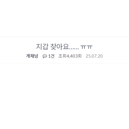
지갑 찾아요…… ㅠㅠ
개채넝
1건
조회
4,403회
25.07.20