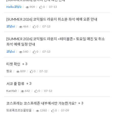
Hello코냥2
909
0
07-13
[SUMMER 2026] 코믹월드 라운지 취소분 좌석 예매 오픈 안내
코냥oi
464
0
07-13
[SUMMER 2026] 코믹월드 라운지 <테이블존> 토요일 매진 및 취소
좌석 예매 일정 안내
코냥oi
540
0
07-13
+ 3
티켓 확인
쩡요
809
0
07-12
+ 3
서코 줄 합류
KanYa0
642
0
07-12
+ 3
코스프레는 코스프레존 내부에서만 가능한가요?
또로록흐르는물방울
1380
0
07-09