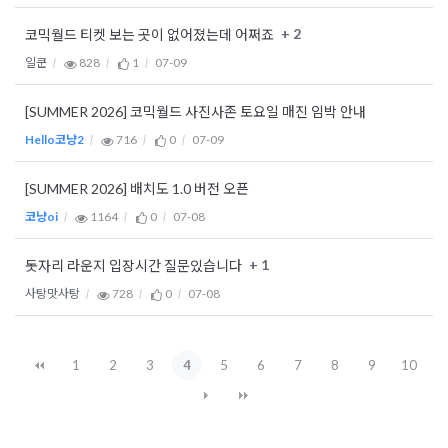
+ 2
코믹월드 티켓 보는 곳이 없어졌는데 어쩌죠
일쿤
828
1
07-09
[SUMMER 2026] 코믹월드 사진사존 토요일 매진 임박 안내
Hello코냥2
716
0
07-09
[SUMMER 2026] 배치도 1.0 버전 오픈
코냥oi
1164
0
07-08
+ 1
돗자리 라운지 입장시간 질문있습니다
사탕맛사탕
728
0
07-08
1
2
3
4
5
6
7
8
9
10