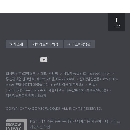
Top
회사소개
개인정보처리방침
서비스이용약관
회사명 : (주)코믹월드
대표 : 박대령
사업자 등록번호 : 105-86-00594
통신판매업신고번호 : 제2015 서울마포 - 2009호
전화(발신전용) :
02-6010-
9536 (전화 응대가 어렵습니다. 1:1문의 이용해 주세요)
메일 :
comic_w@naver.com
주소 : 서울 마포구 와우산로 105 (제이67호, 5층)
개인정보관리책임자 : 배소영
COPYRIGHT ©
COMICW.CO.KR
ALL RIGHTS RESERVED.
KG 이니시스를 통해 구매안전서비스를 제공합니다.
서비스
가입사실 확인