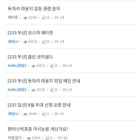
돗자리 라운지 입장 관련 문의
헤키루
1289
0
05-14
[333 부산] 코스어 에티켓
코냥oi
3419
0
05-14
[333 부산] 클린 코믹월드
Hello코냥2
1921
0
05-14
[333 부산] 돗자리 라운지 양일 매진 안내
Hello코냥2
1015
0
05-14
[335 일산] 8월 무대 신청 오픈 안내
코냥oi
1896
0
05-13
판타스틱포츈 아시는분 계신가요?
비밀일기
1284
0
05-13