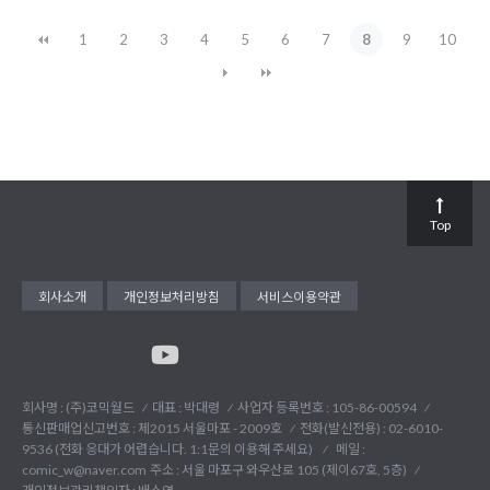
1
2
3
4
5
6
7
8
9
10
Top
회사소개
개인정보처리방침
서비스이용약관
회사명 : (주)코믹월드
대표 : 박대령
사업자 등록번호 : 105-86-00594
통신판매업신고번호 : 제2015 서울마포 - 2009호
전화(발신전용) :
02-6010-
9536 (전화 응대가 어렵습니다. 1:1문의 이용해 주세요)
메일 :
comic_w@naver.com
주소 : 서울 마포구 와우산로 105 (제이67호, 5층)