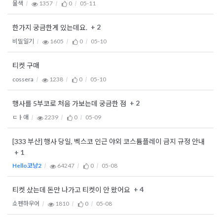
물색
1357
0
05-11
+ 2
한가지 궁금한게 있는데요.
비밀일기
1605
0
05-10
티켓 구매
cossera
1238
0
05-10
+ 2
행사를 5부코로 처음 가보는데 궁금한 점
ㄷㅏ애
2239
0
05-09
[333 부산] 행사 당일, 벡스코 인근 야외 코스튬플레이 금지 규정 안내
+ 1
Hello코냥2
64247
0
05-08
+ 4
티켓 샀는데 돈만 나가고 티켓이 안 왔어요
쇼펜하우어
1810
0
05-08