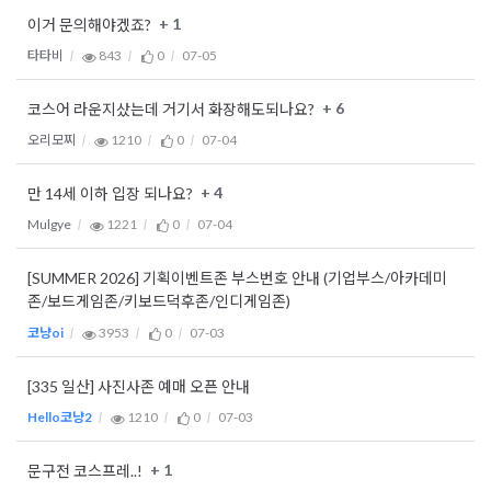
+ 1
이거 문의해야겠죠?
타타비
843
0
07-05
+ 6
코스어 라운지샀는데 거기서 화장해도되나요?
오리모찌
1210
0
07-04
+ 4
만 14세 이하 입장 되나요?
Mulgye
1221
0
07-04
[SUMMER 2026] 기획이벤트존 부스번호 안내 (기업부스/아카데미
존/보드게임존/키보드덕후존/인디게임존)
코냥oi
3953
0
07-03
[335 일산] 사진사존 예매 오픈 안내
Hello코냥2
1210
0
07-03
+ 1
문구전 코스프레..!