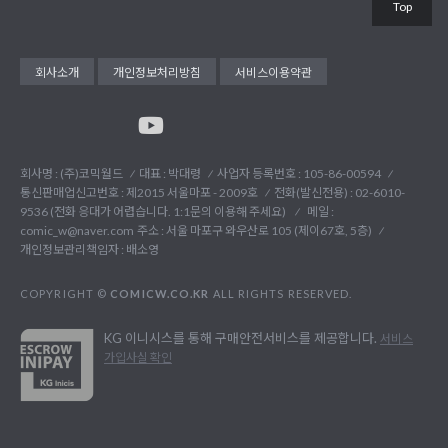
Top
회사소개
개인정보처리방침
서비스이용약관
회사명 : (주)코믹월드
대표 : 박대령
사업자 등록번호 : 105-86-00594
통신판매업신고번호 : 제2015 서울마포 - 2009호
전화(발신전용) :
02-6010-
9536 (전화 응대가 어렵습니다. 1:1문의 이용해 주세요)
메일 :
comic_w@naver.com
주소 : 서울 마포구 와우산로 105 (제이67호, 5층)
개인정보관리책임자 : 배소영
COPYRIGHT ©
COMICW.CO.KR
ALL RIGHTS RESERVED.
KG 이니시스를 통해 구매안전서비스를 제공합니다.
서비스
가입사실 확인