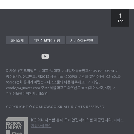
Top
회사소개
개인정보처리방침
서비스이용약관
회사명 : (주)코믹월드
대표 : 박대령
사업자 등록번호 : 105-86-00594
통신판매업신고번호 : 제2015 서울마포 - 2009호
전화(발신전용) :
02-6010-
9536 (전화 응대가 어렵습니다. 1:1문의 이용해 주세요)
메일 :
comic_w@naver.com
주소 : 서울 마포구 와우산로 105 (제이67호, 5층)
개인정보관리책임자 : 배소영
COPYRIGHT ©
COMICW.CO.KR
ALL RIGHTS RESERVED.
KG 이니시스를 통해 구매안전서비스를 제공합니다.
서비스
가입사실 확인