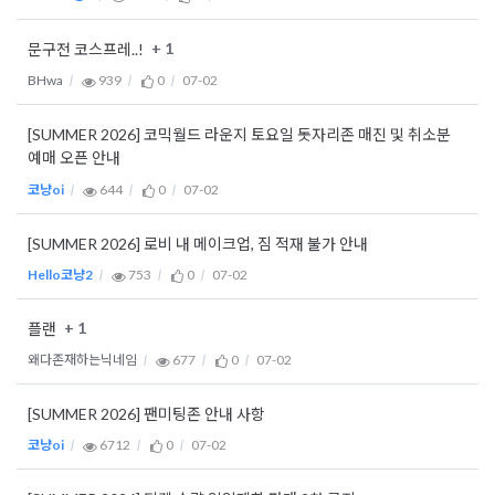
+ 1
문구전 코스프레..!
BHwa
939
0
07-02
[SUMMER 2026] 코믹월드 라운지 토요일 돗자리존 매진 및 취소분
예매 오픈 안내
코냥oi
644
0
07-02
[SUMMER 2026] 로비 내 메이크업, 짐 적재 불가 안내
Hello코냥2
753
0
07-02
+ 1
플랜
왜다존재하는닉네임
677
0
07-02
[SUMMER 2026] 팬미팅존 안내 사항
코냥oi
6712
0
07-02