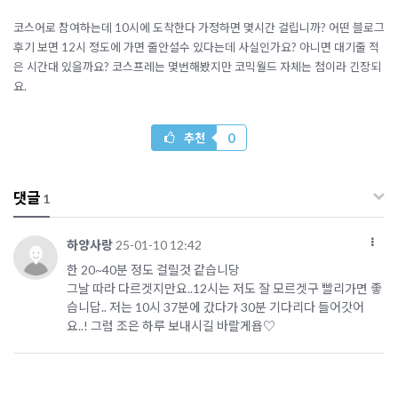
코스어로 참여하는데 10시에 도착한다 가정하면 몇시간 걸립니까? 어떤 블로그
후기 보면 12시 정도에 가면 줄안설수 있다는데 사실인가요? 아니면 대기줄 적
은 시간대 있을까요? 코스프레는 몇번해봤지만 코믹월드 자체는 첨이라 긴장되
요.
0
추천
댓글
1
하양사랑
25-01-10 12:42
한 20~40분 정도 걸릴것 같습니당
그날 따라 다르겟지만요..12시는 저도 잘 모르겟구 빨리가면 좋
습니답.. 저는 10시 37분에 갔다가 30분 기다리다 들어갓어
요..! 그럼 조은 하루 보내시길 바랄게욥♡