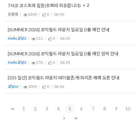
+ 2
7서코 코스프레 질문(초짜라 죄송합니다)
밍몽맹
6269
0
06-30
[SUMMER 2026] 코믹월드 라운지 일요일 D룸 매진 안내
Hello코냥2
511
0
06-30
[SUMMER 2026] 코믹월드 라운지 일요일 D룸 매진 임박 안내
Hello코냥2
576
0
06-29
[335 일산] 코믹월드 라운지 테이블존/돗자리존 예매 오픈 안내
코냥oi
1039
0
06-26
1
2
3
4
5
6
7
8
9
10