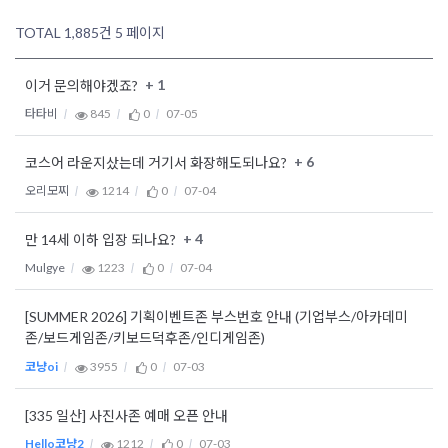
TOTAL 1,885건
5 페이지
+ 1
이거 문의해야겠죠?
타타비
845
0
07-05
+ 6
코스어 라운지샀는데 거기서 화장해도되나요?
오리모찌
1214
0
07-04
+ 4
만 14세 이하 입장 되나요?
Mulgye
1223
0
07-04
[SUMMER 2026] 기획이벤트존 부스번호 안내 (기업부스/아카데미
존/보드게임존/키보드덕후존/인디게임존)
코냥oi
3955
0
07-03
[335 일산] 사진사존 예매 오픈 안내
Hello코냥2
1212
0
07-03