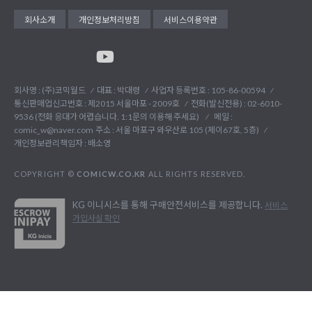
회사소개
개인정보처리방침
서비스이용약관
회사명 : (주)코믹월드
대표 : 박대령
사업자 등록번호 : 105-86-00594
통신판매업신고번호 : 제2015 서울마포 - 2009호
전화(발신전용) :
02-6010-
9536 (전화 응대가 어렵습니다. 1:1문의 이용해 주세요)
메일 :
comic_w@naver.com
주소 : 서울 마포구 와우산로 105 (제이67호, 5층)
개인정보관리책임자 : 배소영
COPYRIGHT ©
COMICW.CO.KR
ALL RIGHTS RESERVED.
KG 이니시스를 통해 구매안전서비스를 제공합니다.
서비스
가입사실 확인