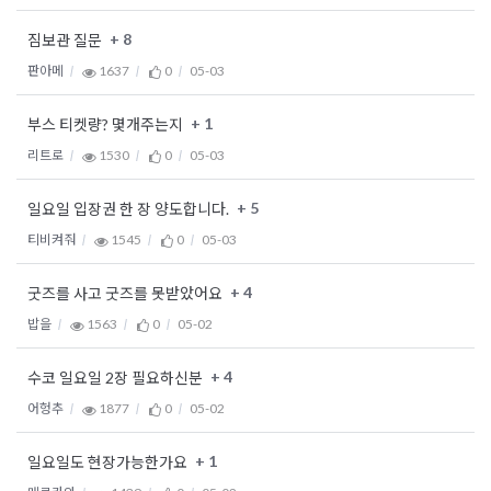
+ 8
짐보관 질문
판아메
1637
0
05-03
+ 1
부스 티켓량? 몇개주는지
리트로
1530
0
05-03
+ 5
일요일 입장권 한 장 양도합니다.
티비켜줘
1545
0
05-03
+ 4
굿즈를 사고 굿즈를 못받았어요
밥을
1563
0
05-02
+ 4
수코 일요일 2장 필요하신분
어헝추
1877
0
05-02
+ 1
일요일도 현장가능한가요