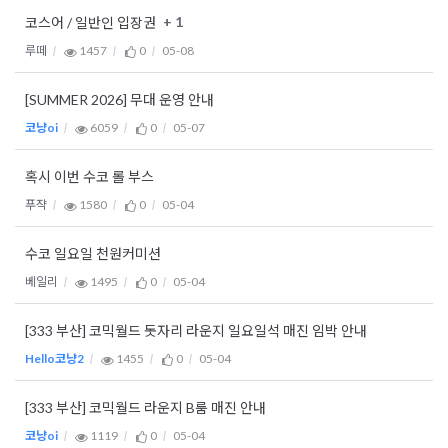
+ 1
코스어 / 일반인 입장권
루떼
1457
0
05-08
[SUMMER 2026] 무대 운영 안내
코냥oi
6059
0
05-07
혹시 이번 수코 롤 부스
푸쟉
1580
0
05-04
수코 일요일 천원커미션
베일리
1495
0
05-04
[333 부산] 코믹월드 돗자리 라운지 일요일석 매진 임박 안내
Hello코냥2
1455
0
05-04
[333 부산] 코믹월드 라운지 B룸 매진 안내
코냥oi
1119
0
05-04