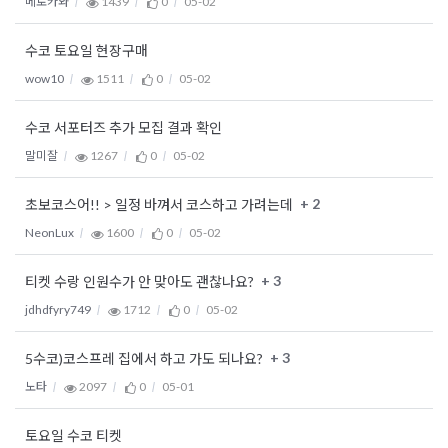
메로카와
1439
0
05-02
수코 토요일 현장구매
wow10
1511
0
05-02
수코 서포터즈 추가 모집 결과 확인
말미잘
1267
0
05-02
+ 2
초보코스어!! > 일정 바껴서 코스하고 가려는데
NeonLux
1600
0
05-02
+ 3
티켓 수랑 인원수가 안 맞아도 괜찮나요?
jdhdfyry749
1712
0
05-02
+ 3
5수코)코스프레 집에서 하고 가도 되나요?
노타
2097
0
05-01
토요일 수코 티켓