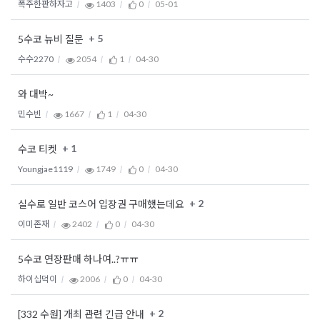
폭주한판하자고
1403
0
05-01
+ 5
5수코 뉴비 질문
수수2270
2054
1
04-30
와 대박~
민수빈
1667
1
04-30
+ 1
수코 티켓
Youngjae1119
1749
0
04-30
+ 2
실수로 일반 코스어 입장권 구매했는데요
이미존재
2402
0
04-30
5수코 연장판매 하나여..?ㅠㅠ
하이십덕이
2006
0
04-30
+ 2
[332 수원] 개최 관련 긴급 안내