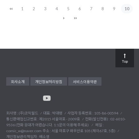
1
2
3
4
5
6
7
8
9
10
Top
회사소개
개인정보처리방침
서비스이용약관
회사명 : (주)코믹월드
대표 : 박대령
사업자 등록번호 : 105-86-00594
통신판매업신고번호 : 제2015 서울마포 - 2009호
전화(발신전용) :
02-6010-
9536 (전화 응대가 어렵습니다. 1:1문의 이용해 주세요)
메일 :
comic_w@naver.com
주소 : 서울 마포구 와우산로 105 (제이67호, 5층)
개인정보관리책임자 : 배소영