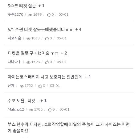
+ 1
5수코 티켓 질문
수수2270
1699
0
05-01
+ 4
5/1 수원 티켓 잘못구매했습니다ㅠㅠ
서코지훈
1853
0
05-01
+ 2
티켓을 잘못 구매했어요 ㅜㅠ
나나나ㅏ
1598
0
05-01
+ 1
아이는코스패키지 사고 보호자는 일반인데
산챠
1752
0
05-01
+ 1
수코 토욜...티켓...
Malcha12
1788
0
05-01
부스 현수막 디자인 a0로 작업할때 파일의 폭 높이 크기 사이즈는 어떤
게 좋을까요