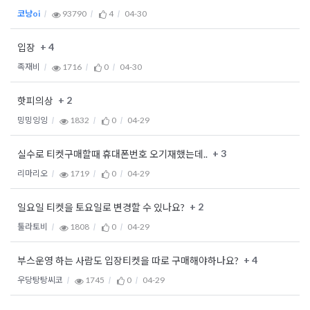
코냥oi
93790
4
04-30
+ 4
입장
족재비
1716
0
04-30
+ 2
핫피의상
밍밍잉잉
1832
0
04-29
+ 3
실수로 티켓구매할때 휴대폰번호 오기재했는데..
리마리오
1719
0
04-29
+ 2
일요일 티켓을 토요일로 변경할 수 있나요?
툴라토비
1808
0
04-29
+ 4
부스운영 하는 사람도 입장티켓을 따로 구매해야하나요?
우당탕탕씨코
1745
0
04-29