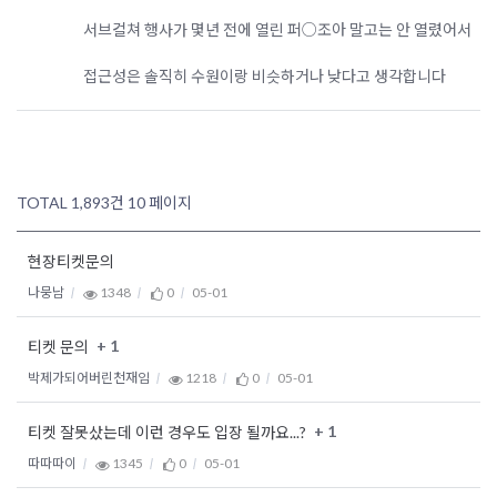
서브컬쳐 행사가 몇년 전에 열린 퍼○조아 말고는 안 열렸어서
접근성은 솔직히 수원이랑 비슷하거나 낮다고 생각합니다
TOTAL 1,893건
10 페이지
현장티켓문의
나뭉남
1348
0
05-01
+ 1
티켓 문의
박제가되어버린천재임
1218
0
05-01
+ 1
티켓 잘못샀는데 이런 경우도 입장 될까요...?
따따따이
1345
0
05-01