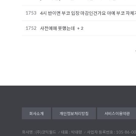
1753
4시 반이면 부코 입장 마감인건가요 아예 부코 자체
1752
+ 2
사전예매 못했는데
다음
맨끝
회사소개
개인정보처리방침
서비스이용약관
회사명 : (주)코믹월드
대표 : 박대령
사업자 등록번호 : 105-86-00