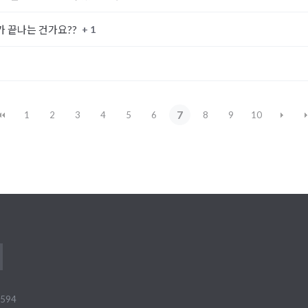
+ 1
가 끝나는 건가요??
7
1
2
3
4
5
6
8
9
10
594