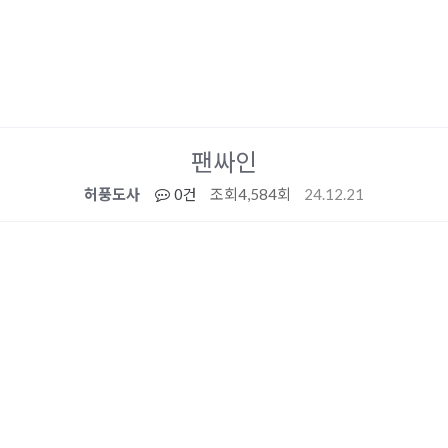
팬싸인
허풍도사
0건
조회
4,584회
24.12.21