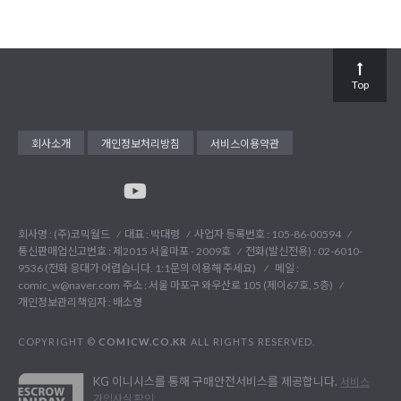
Top
회사소개
개인정보처리방침
서비스이용약관
회사명 : (주)코믹월드
대표 : 박대령
사업자 등록번호 : 105-86-00594
통신판매업신고번호 : 제2015 서울마포 - 2009호
전화(발신전용) :
02-6010-
9536 (전화 응대가 어렵습니다. 1:1문의 이용해 주세요)
메일 :
comic_w@naver.com
주소 : 서울 마포구 와우산로 105 (제이67호, 5층)
개인정보관리책임자 : 배소영
COPYRIGHT ©
COMICW.CO.KR
ALL RIGHTS RESERVED.
KG 이니시스를 통해 구매안전서비스를 제공합니다.
서비스
가입사실 확인