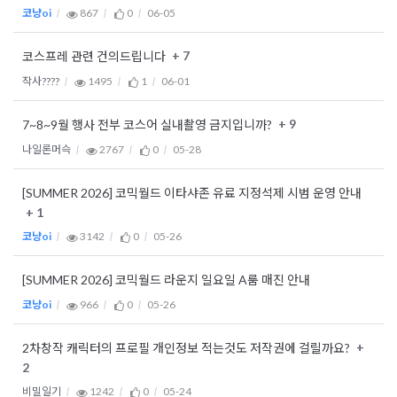
코냥oi
867
0
06-05
+ 7
코스프레 관련 건의드립니다
작사????
1495
1
06-01
+ 9
7~8~9월 행사 전부 코스어 실내촬영 금지입니까?
나일론머슥
2767
0
05-28
[SUMMER 2026] 코믹월드 이타샤존 유료 지정석제 시범 운영 안내
+ 1
코냥oi
3142
0
05-26
[SUMMER 2026] 코믹월드 라운지 일요일 A룸 매진 안내
코냥oi
966
0
05-26
+
2차창작 캐릭터의 프로필 개인정보 적는것도 저작권에 걸릴까요?
2
비밀일기
1242
0
05-24