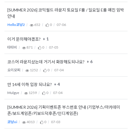
[SUMMER 2026] 코믹월드 라운지 토요일 F룸 / 일요일 E룸 매진 임박
안내
Hello코냥2
652
0
07-06
+ 1
이거 문의해야겠죠?
타타비
871
0
07-05
+ 6
코스어 라운지샀는데 거기서 화장해도되나요?
오리모찌
1252
0
07-04
+ 4
만 14세 이하 입장 되나요?
Mulgye
1259
0
07-04
[SUMMER 2026] 기획이벤트존 부스번호 안내 (기업부스/아카데미
존/보드게임존/키보드덕후존/인디게임존)
코냥oi
4013
0
07-03