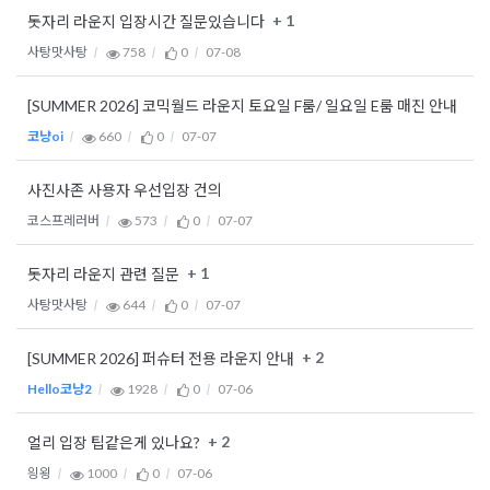
+ 1
돗자리 라운지 입장시간 질문있습니다
사탕맛사탕
758
0
07-08
[SUMMER 2026] 코믹월드 라운지 토요일 F룸/ 일요일 E룸 매진 안내
코냥oi
660
0
07-07
사진사존 사용자 우선입장 건의
코스프레러버
573
0
07-07
+ 1
돗자리 라운지 관련 질문
사탕맛사탕
644
0
07-07
+ 2
[SUMMER 2026] 퍼슈터 전용 라운지 안내
Hello코냥2
1928
0
07-06
+ 2
얼리 입장 팁같은게 있나요?
읭욍
1000
0
07-06