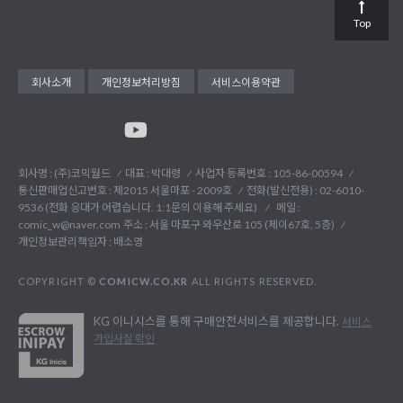
Top
회사소개
개인정보처리방침
서비스이용약관
회사명 : (주)코믹월드
대표 : 박대령
사업자 등록번호 : 105-86-00594
통신판매업신고번호 : 제2015 서울마포 - 2009호
전화(발신전용) :
02-6010-
9536 (전화 응대가 어렵습니다. 1:1문의 이용해 주세요)
메일 :
comic_w@naver.com
주소 : 서울 마포구 와우산로 105 (제이67호, 5층)
개인정보관리책임자 : 배소영
COPYRIGHT ©
COMICW.CO.KR
ALL RIGHTS RESERVED.
KG 이니시스를 통해 구매안전서비스를 제공합니다.
서비스
가입사실 확인