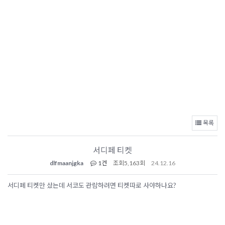
목록
서디페 티켓
dlfmaanjgka
1건
조회
5,163회
24.12.16
서디페 티켓만 샀는데 서코도 관람하려면 티켓따로 사야하나요?