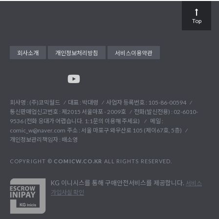
Top
회사소개
개인정보처리방침
서비스이용약관
회사명 : (주)코믹월드
대표 : 박대령
사업자 등록번호 : 105-86-00594
통신판매업신고번호 : 제2015 서울마포 - 2009호
전화(발신전용) :
02-6010-
9536 (전화 응대가 어렵습니다. 1:1문의 이용해 주세요)
메일 :
comic_w@naver.com
주소 : 서울 마포구 와우산로 105 (제이67호, 5층)
개인정보관리책임자 : 배소영
COPYRIGHT ©
COMICW.CO.KR
ALL RIGHTS RESERVED.
KG 이니시스를 통해 구매안전서비스를 제공합니다.
서비스
가입사실 확인