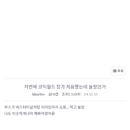
목록
저번에 코믹월드 참가 처음했는데 놀랐던거
bburlov
0건
조회
5,528회
24.12.15
부스가 버스터미널처럼 되어있어서 오옹... 하고 놀람
나도 비슷하게나마 해봐야겠어용