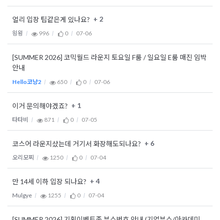
+ 2
얼리 입장 팁같은게 있나요?
읭욍
996
0
07-06
[SUMMER 2026] 코믹월드 라운지 토요일 F룸 / 일요일 E룸 매진 임박
안내
Hello코냥2
650
0
07-06
+ 1
이거 문의해야겠죠?
타타비
871
0
07-05
+ 6
코스어 라운지샀는데 거기서 화장해도되나요?
오리모찌
1250
0
07-04
+ 4
만 14세 이하 입장 되나요?
Mulgye
1255
0
07-04
[SUMMER 2026] 기획이벤트존 부스번호 안내 (기업부스/아카데미