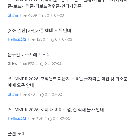
존/보드게임존/키보드덕후존/인디게임존)
코냥oi
4009
0
07-03
[335 일산] 사진사존 예매 오픈 안내
Hello코냥2
1250
0
07-03
+ 1
문구전 코스프레..!
BHwa
975
0
07-02
[SUMMER 2026] 코믹월드 라운지 토요일 돗자리존 매진 및 취소분
예매 오픈 안내
코냥oi
670
0
07-02
[SUMMER 2026] 로비 내 메이크업, 짐 적재 불가 안내
Hello코냥2
769
0
07-02
+ 1
플랜