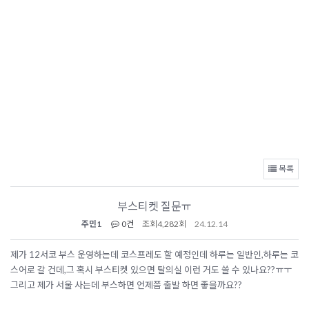
목록
부스티켓 질문ㅠ
주민1
0건
조회
4,282회
24.12.14
제가 12서코 부스 운영하는데 코스프레도 할 예정인데 하루는 일반인,하루는 코
스어로 갈 건데,그 혹시 부스티켓 있으면 탈의실 이런 거도 쓸 수 있나요??ㅠㅜ
그리고 제가 서울 사는데 부스하면 언제쯤 출발 하면 좋을까요??