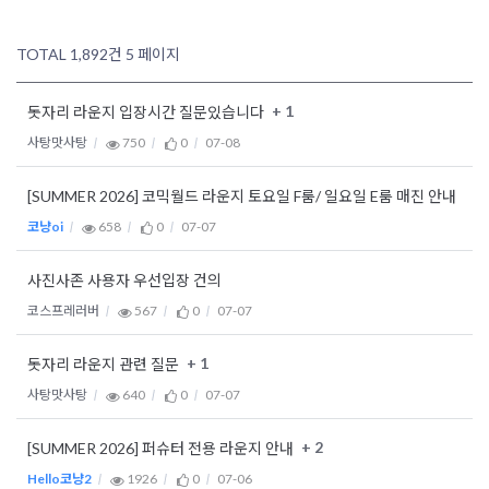
TOTAL 1,892건
5 페이지
+ 1
돗자리 라운지 입장시간 질문있습니다
사탕맛사탕
750
0
07-08
[SUMMER 2026] 코믹월드 라운지 토요일 F룸/ 일요일 E룸 매진 안내
코냥oi
658
0
07-07
사진사존 사용자 우선입장 건의
코스프레러버
567
0
07-07
+ 1
돗자리 라운지 관련 질문
사탕맛사탕
640
0
07-07
+ 2
[SUMMER 2026] 퍼슈터 전용 라운지 안내
Hello코냥2
1926
0
07-06