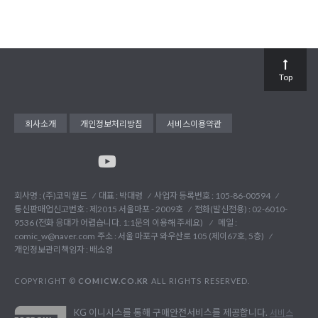
Top
회사소개
개인정보처리방침
서비스이용약관
회사명 : (주)코믹월드
대표 : 박대령
사업자 등록번호 : 105-86-00594
통신판매업신고번호 : 제2015 서울마포 - 2009호
전화(발신전용) :
02-6010-
9536 (전화 응대가 어렵습니다. 1:1문의 이용해 주세요)
메일 :
comic_w@naver.com
주소 : 서울 마포구 와우산로 105 (제이67호, 5층)
개인정보관리책임자 : 배소영
COPYRIGHT ©
COMICW.CO.KR
ALL RIGHTS RESERVED.
KG 이니시스를 통해 구매안전서비스를 제공합니다.
서비스