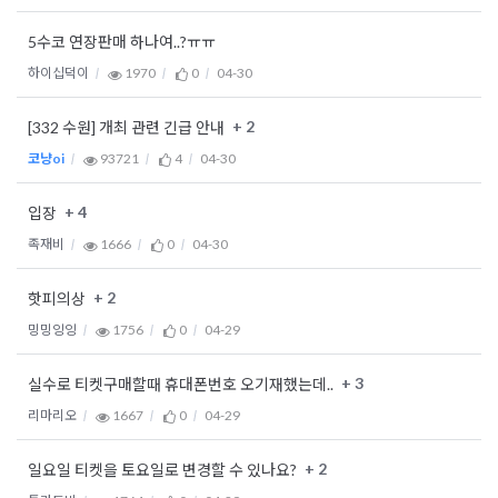
5수코 연장판매 하나여..?ㅠㅠ
하이십덕이
1970
0
04-30
+ 2
[332 수원] 개최 관련 긴급 안내
코냥oi
93721
4
04-30
+ 4
입장
족재비
1666
0
04-30
+ 2
핫피의상
밍밍잉잉
1756
0
04-29
+ 3
실수로 티켓구매할때 휴대폰번호 오기재했는데..
리마리오
1667
0
04-29
+ 2
일요일 티켓을 토요일로 변경할 수 있나요?