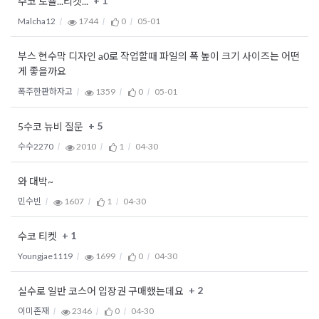
+ 1
수코 토욜...티켓...
Malcha12
1744
0
05-01
부스 현수막 디자인 a0로 작업할때 파일의 폭 높이 크기 사이즈는 어떤
게 좋을까요
폭주한판하자고
1359
0
05-01
+ 5
5수코 뉴비 질문
수수2270
2010
1
04-30
와 대박~
민수빈
1607
1
04-30
+ 1
수코 티켓
Youngjae1119
1699
0
04-30
+ 2
실수로 일반 코스어 입장권 구매했는데요
이미존재
2346
0
04-30