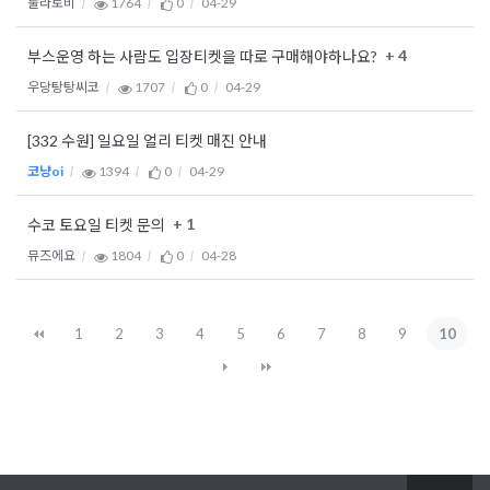
툴라토비
1764
0
04-29
+ 4
부스운영 하는 사람도 입장티켓을 따로 구매해야하나요?
우당탕탕씨코
1707
0
04-29
[332 수원] 일요일 얼리 티켓 매진 안내
코냥oi
1394
0
04-29
+ 1
수코 토요일 티켓 문의
뮤즈에요
1804
0
04-28
1
2
3
4
5
6
7
8
9
10