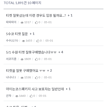
TOTAL 1,891건
10 페이지
+ 1
티켓 잘못샀는데 이런 경우도 입장 될까요...?
따따따이
1317
0
05-01
+ 1
5수코 티켓 질문
수수2270
1655
0
05-01
+ 4
5/1 수원 티켓 잘못구매했습니다ㅠㅠ
서코지훈
1809
0
05-01
+ 2
티켓을 잘못 구매했어요 ㅜㅠ
나나나ㅏ
1538
0
05-01
+ 1
아이는코스패키지 사고 보호자는 일반인데
산챠
1660
0
05-01