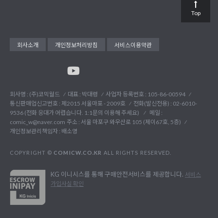
Top
회사소개
개인정보처리방침
서비스이용약관
회사명 : (주)코믹월드
대표 : 박대령
사업자 등록번호 : 105-86-00594
통신판매업신고번호 : 제2015 서울마포 - 2009호
전화(발신전용) :
02-6010-
9536 (전화 응대가 어렵습니다. 1:1문의 이용해 주세요)
메일 :
comic_w@naver.com
주소 : 서울 마포구 와우산로 105 (제이67호, 5층)
개인정보관리책임자 : 배소영
COPYRIGHT ©
COMICW.CO.KR
ALL RIGHTS RESERVED.
KG 이니시스를 통해 구매안전서비스를 제공합니다.
서비스
가입사실 확인