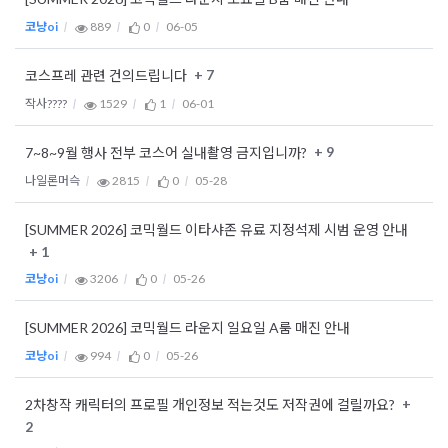
코냥oi
889
0
06-05
+ 7
코스프레 관련 건의드립니다
작사????
1529
1
06-01
+ 9
7~8~9월 행사 전부 코스어 실내촬영 금지입니까?
나일론머슥
2815
0
05-28
[SUMMER 2026] 코믹월드 이타샤존 유료 지정석제 시범 운영 안내
+ 1
코냥oi
3206
0
05-26
[SUMMER 2026] 코믹월드 라운지 일요일 A룸 매진 안내
코냥oi
994
0
05-26
+
2차창작 캐릭터의 프로필 개인정보 적는것도 저작권에 걸릴까요?
2