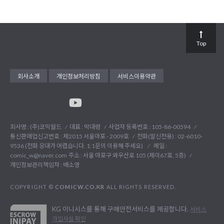
Top
회사소개
개인정보처리방침
서비스이용약관
회사명 : (주)코믹월드
대표 : 박대령
사업자 등록번호 : 105-86-00594
통신판매업신고번호 : 제2015 서울마포 - 2009호
전화(발신전용) :
02-6010-
9536 (전화 응대가 어렵습니다. 1:1문의 이용해 주세요)
메일 :
comic_w@naver.com
주소 : 서울 마포구 와우산로 105 (제이67호, 5층)
개인정보관리책임자 : 배소영
COPYRIGHT ©
COMICW.CO.KR
ALL RIGHTS RESERVED.
KG 이니시스를 통해 구매안전서비스를 제공합니다.
서비스
가입사실 확인