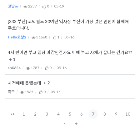
코냥oi
2237
0
05-19
[333 부산] 코믹월드 30여년 역사상 부산에 가장 많은 인원이 함께해
주셨습니다.
Hello코냥2
31668
1
05-16
4시 반이면 부코 입장 마감인건가요 아예 부코 자체가 끝나는 건가요??
+ 1
an0624
1787
0
05-16
+ 2
사전예매 못했는데
흑주
1565
0
05-15
1
2
3
4
5
6
7
8
9
10