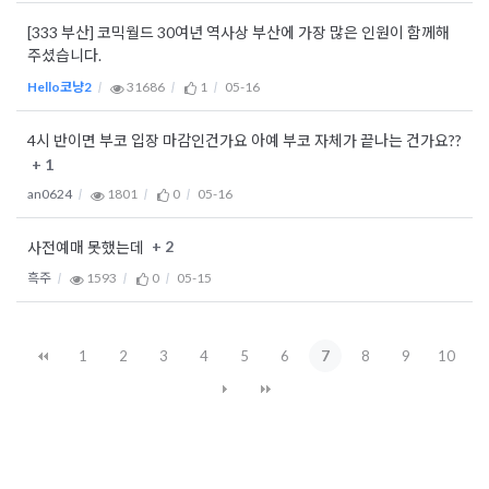
[333 부산] 코믹월드 30여년 역사상 부산에 가장 많은 인원이 함께해
주셨습니다.
Hello코냥2
31686
1
05-16
4시 반이면 부코 입장 마감인건가요 아예 부코 자체가 끝나는 건가요??
+ 1
an0624
1801
0
05-16
+ 2
사전예매 못했는데
흑주
1593
0
05-15
1
2
3
4
5
6
7
8
9
10