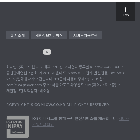
Top
회사소개
개인정보처리방침
서비스이용약관
회사명 : (주)코믹월드
대표 : 박대령
사업자 등록번호 : 105-86-00594
통신판매업신고번호 : 제2015 서울마포 - 2009호
전화(발신전용) :
02-6010-
9536 (전화 응대가 어렵습니다. 1:1문의 이용해 주세요)
메일 :
comic_w@naver.com
주소 : 서울 마포구 와우산로 105 (제이67호, 5층)
개인정보관리책임자 : 배소영
COPYRIGHT ©
COMICW.CO.KR
ALL RIGHTS RESERVED.
KG 이니시스를 통해 구매안전서비스를 제공합니다.
서비스
가입사실 확인