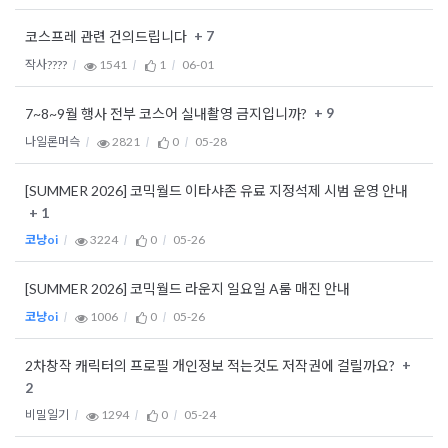
+ 7
코스프레 관련 건의드립니다
작사????
1541
1
06-01
+ 9
7~8~9월 행사 전부 코스어 실내촬영 금지입니까?
나일론머슥
2821
0
05-28
[SUMMER 2026] 코믹월드 이타샤존 유료 지정석제 시범 운영 안내
+ 1
코냥oi
3224
0
05-26
[SUMMER 2026] 코믹월드 라운지 일요일 A룸 매진 안내
코냥oi
1006
0
05-26
+
2차창작 캐릭터의 프로필 개인정보 적는것도 저작권에 걸릴까요?
2
비밀일기
1294
0
05-24