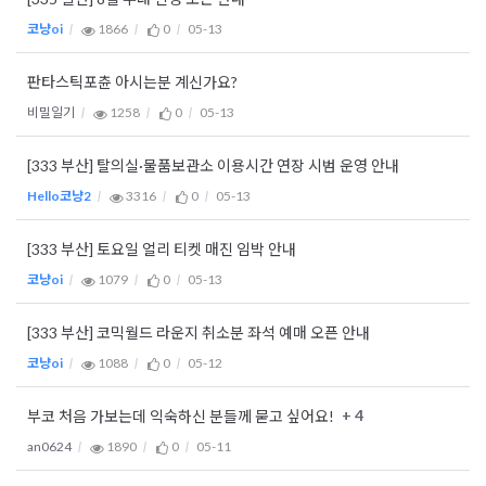
코냥oi
1866
0
05-13
판타스틱포츈 아시는분 계신가요?
비밀일기
1258
0
05-13
[333 부산] 탈의실·물품보관소 이용시간 연장 시범 운영 안내
Hello코냥2
3316
0
05-13
[333 부산] 토요일 얼리 티켓 매진 임박 안내
코냥oi
1079
0
05-13
[333 부산] 코믹월드 라운지 취소분 좌석 예매 오픈 안내
코냥oi
1088
0
05-12
+ 4
부코 처음 가보는데 익숙하신 분들께 묻고 싶어요!
an0624
1890
0
05-11