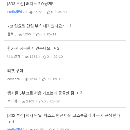
[333 부산] 배치도 2.0 공개!
Hello코냥2
1597
0
05-11
+ 1
7코 일요일 단일 부스 대기있나요?
물색
1299
0
05-11
+ 2
한가지 궁금한게 있는데요.
비밀일기
1581
0
05-10
티켓 구매
cossera
1214
0
05-10
+ 2
행사를 5부코로 처음 가보는데 궁금한 점
ㄷㅏ애
2163
0
05-09
[333 부산] 행사 당일, 벡스코 인근 야외 코스튬플레이 금지 규정 안내
+ 1
Hello코냥2
64195
0
05-08