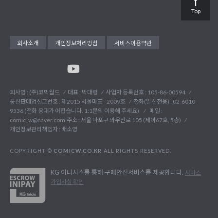
Top
회사소개
개인정보처리방침
서비스이용약관
회사명 : (주)코믹월드
대표 : 박대령
사업자 등록번호 : 105-86-00594
통신판매업신고번호 : 제2015 서울마포 - 2009호
전화(발신전용) :
02-6010-
9536 (전화 응대가 어렵습니다. 1:1문의 이용해 주세요)
메일 :
comic_w@naver.com
주소 : 서울 마포구 와우산로 105 (제이67호, 5층)
개인정보관리책임자 : 배소영
COPYRIGHT ©
COMICW.CO.KR
ALL RIGHTS RESERVED.
KG 이니시스를 통해 구매안전서비스를 제공합니다.
서비스
가입사실 확인