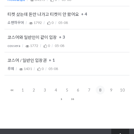
+ 4
티켓 샀는데 돈만 나가고 티켓이 안 왔어요
쇼펜하우어
1792
0
05-08
+ 3
코스어와 일반인이 같이 입장
cossera
1772
0
05-08
+ 1
코스어 / 일반인 입장권
루떼
1431
0
05-08
1
2
3
4
5
6
7
8
9
10