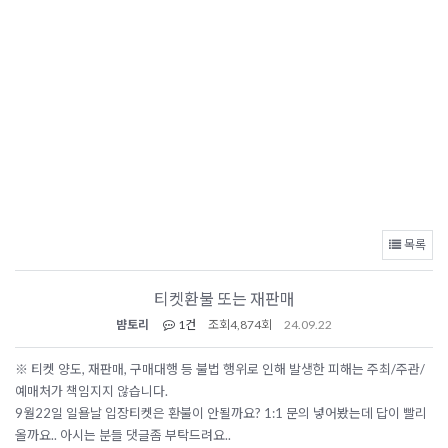
목록
티켓환불 또는 재판매
뱜토리
1건
조회
4,874회
24.09.22
※ 티켓 양도, 재판매, 구매대행 등 불법 행위로 인해 발생한 피해는 주최/주관/
예매처가 책임지지 않습니다.
9월22일 일욜날 입장티켓은 환불이 안될까요? 1:1 문의 넣어봤는데 답이 빨리
올까요.. 아시는 분들 댓글좀 부탁드려요..