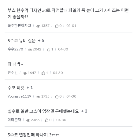
부스 현수막 디자인 a0로 작업할때 파일의 폭 높이 크기 사이즈는 어떤
게 좋을까요
폭주한판하자고
1387
0
05-01
+ 5
5수코 뉴비 질문
수수2270
2042
1
04-30
와 대박~
민수빈
1647
1
04-30
+ 1
수코 티켓
Youngjae1119
1735
0
04-30
+ 2
실수로 일반 코스어 입장권 구매했는데요
이미존재
2386
0
04-30
5수코 연장판매 하나여..?ㅠㅠ