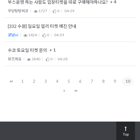
+ 4
부스운영 하는 사람도 입장티켓을 따로 구매해야하나요?
우당탕탕씨코
1727
0
04-29
[332 수원] 일요일 얼리 티켓 매진 안내
코냥oi
1424
0
04-29
+ 1
수코 토요일 티켓 문의
뮤즈에요
1840
0
04-28
1
2
3
4
5
6
7
8
9
10
Top