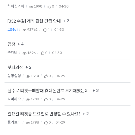
하이십덕이
1998
0
04-30
+ 2
[332 수원] 개최 관련 긴급 안내
코냥oi
93762
4
04-30
+ 4
입장
족재비
1696
0
04-30
+ 2
핫피의상
밍밍잉잉
1814
0
04-29
+ 3
실수로 티켓구매할때 휴대폰번호 오기재했는데..
리마리오
1709
0
04-29
+ 2
일요일 티켓을 토요일로 변경할 수 있나요?
툴라토비
1798
0
04-29