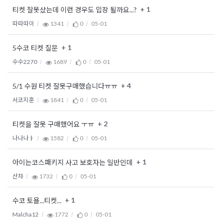
+ 1
티켓 잘못샀는데 이런 경우도 입장 될까요...?
따따따이
1341
0
05-01
+ 1
5수코 티켓 질문
수수2270
1689
0
05-01
+ 4
5/1 수원 티켓 잘못구매했습니다ㅠㅠ
서코지훈
1841
0
05-01
+ 2
티켓을 잘못 구매했어요 ㅜㅠ
나나나ㅏ
1582
0
05-01
+ 1
아이는코스패키지 사고 보호자는 일반인데
산챠
1732
0
05-01
+ 1
수코 토욜...티켓...
Malcha12
1772
0
05-01