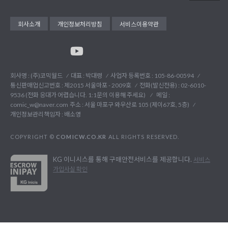
회사소개
개인정보처리방침
서비스이용약관
회사명 : (주)코믹월드
대표 : 박대령
사업자 등록번호 : 105-86-00594
통신판매업신고번호 : 제2015 서울마포 - 2009호
전화(발신전용) :
02-6010-
9536 (전화 응대가 어렵습니다. 1:1문의 이용해 주세요)
메일 :
comic_w@naver.com
주소 : 서울 마포구 와우산로 105 (제이67호, 5층)
개인정보관리책임자 : 배소영
COPYRIGHT ©
COMICW.CO.KR
ALL RIGHTS RESERVED.
KG 이니시스를 통해 구매안전서비스를 제공합니다.
서비스
가입사실 확인