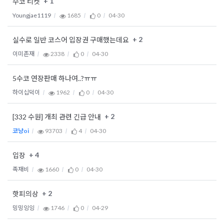
+ 1
수코 티켓
Youngjae1119
1685
0
04-30
+ 2
실수로 일반 코스어 입장권 구매했는데요
이미존재
2338
0
04-30
5수코 연장판매 하나여..?ㅠㅠ
하이십덕이
1962
0
04-30
+ 2
[332 수원] 개최 관련 긴급 안내
코냥oi
93703
4
04-30
+ 4
입장
족재비
1660
0
04-30
+ 2
핫피의상
밍밍잉잉
1746
0
04-29