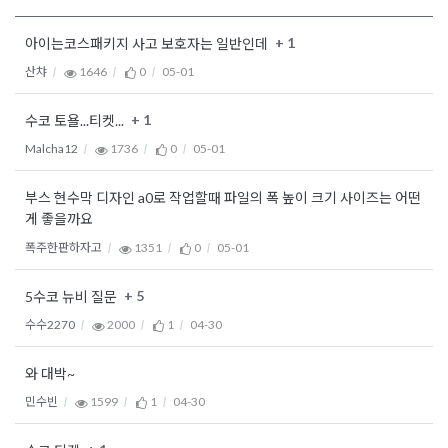
+ 1
아이는코스패키지 사고 보호자는 일반인데
산챠
1646
0
05-01
+ 1
수코 토욜...티켓...
Malcha12
1736
0
05-01
부스 현수막 디자인 a0로 작업할때 파일의 폭 높이 크기 사이즈는 어떤
게 좋을까요
폭주한판하자고
1351
0
05-01
+ 5
5수코 뉴비 질문
수수2270
2000
1
04-30
와 대박~
민수빈
1599
1
04-30