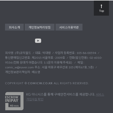
Top
회사소개
개인정보처리방침
서비스이용약관
회사명 : (주)코믹월드
대표 : 박대령
사업자 등록번호 : 105-86-00594
통신판매업신고번호 : 제2015 서울마포 - 2009호
전화(발신전용) :
02-6010-
9536 (전화 응대가 어렵습니다. 1:1문의 이용해 주세요)
메일 :
comic_w@naver.com
주소 : 서울 마포구 와우산로 105 (제이67호, 5층)
개인정보관리책임자 : 배소영
COPYRIGHT ©
COMICW.CO.KR
ALL RIGHTS RESERVED.
KG 이니시스를 통해 구매안전서비스를 제공합니다.
서비스
가입사실 확인