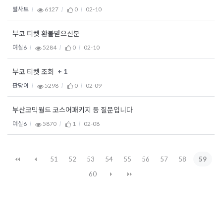
별사토
6127
0
02-10
부코 티켓 환불받으신분
여실6
5284
0
02-10
+ 1
부코 티켓 조회
판당이
5298
0
02-09
부산코믹월드 코스어패키지 등 질문입니다
여실6
5870
1
02-08
51
52
53
54
55
56
57
58
59
60