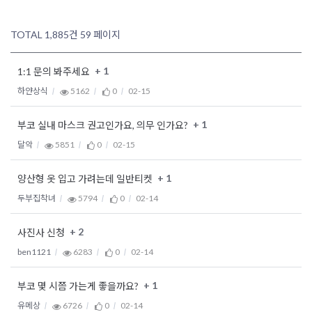
TOTAL 1,885건
59 페이지
+ 1
1:1 문의 봐주세요
하얀상식
5162
0
02-15
+ 1
부코 실내 마스크 권고인가요, 의무 인가요?
달악
5851
0
02-15
+ 1
양산형 옷 입고 가려는데 일반티켓
두부집착녀
5794
0
02-14
+ 2
사진사 신청
ben1121
6283
0
02-14
+ 1
부코 몇 시쯤 가는게 좋을까요?
유메상
6726
0
02-14