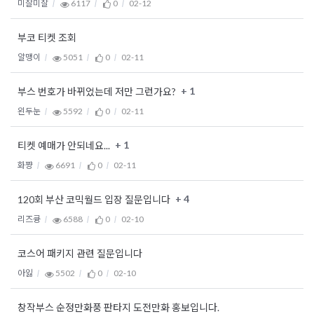
미잘미잘
6117
0
02-12
부코 티켓 조회
알맹이
5051
0
02-11
+ 1
부스 번호가 바뀌었는데 저만 그런가요?
왼두눈
5592
0
02-11
+ 1
티켓 예매가 안되네요...
화쨩
6691
0
02-11
+ 4
120회 부산 코믹월드 입장 질문입니다
리즈큥
6588
0
02-10
코스어 패키지 관련 질문입니다
아잃
5502
0
02-10
창작부스 순정만화풍 판타지 도전만화 홍보입니다.