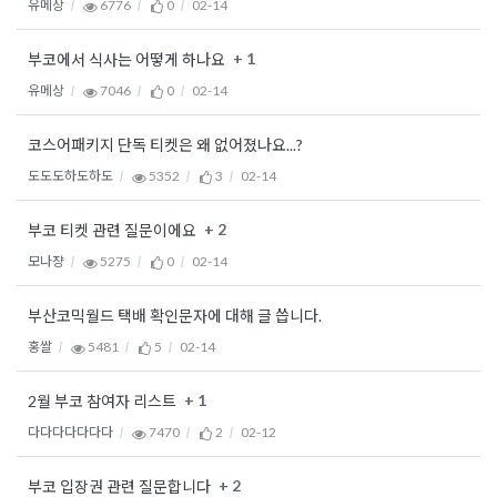
유메상
6776
0
02-14
+ 1
부코에서 식사는 어떻게 하나요
유메상
7046
0
02-14
코스어패키지 단독 티켓은 왜 없어졌나요...?
도도도하도하도
5352
3
02-14
+ 2
부코 티켓 관련 질문이에요
모나쟝
5275
0
02-14
부산코믹월드 택배 확인문자에 대해 글 씁니다.
홍쌀
5481
5
02-14
+ 1
2월 부코 참여자 리스트
다다다다다다다
7470
2
02-12
+ 2
부코 입장권 관련 질문합니다