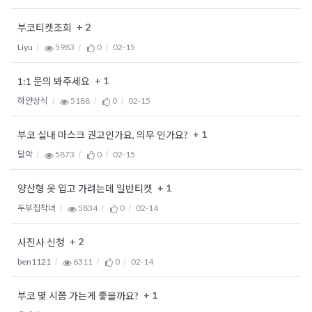
+ 2
부코티켓조회
Liyu
5983
0
02-15
+ 1
1:1 문의 봐주세요
하얀상식
5188
0
02-15
+ 1
부코 실내 마스크 권고인가요, 의무 인가요?
달악
5873
0
02-15
+ 1
양산형 옷 입고 가려는데 일반티켓
두부집착녀
5834
0
02-14
+ 2
사진사 신청
ben1121
6311
0
02-14
+ 1
부코 몇 시쯤 가는게 좋을까요?