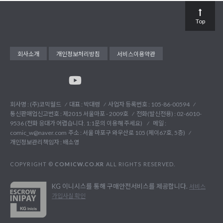
Top
회사소개
개인정보처리방침
서비스이용약관
회사명 : (주)코믹월드
대표 : 박대령
사업자 등록번호 : 105-86-00594
통신판매업신고번호 : 제2015 서울마포 - 2009호
전화(발신전용) :
02-6010-
9536 (전화 응대가 어렵습니다. 1:1문의 이용해 주세요)
메일 :
comic_w@naver.com
주소 : 서울 마포구 와우산로 105 (제이67호, 5층)
개인정보관리책임자 : 배소영
COPYRIGHT ©
COMICW.CO.KR
ALL RIGHTS RESERVED.
KG 이니시스를 통해 구매안전서비스를 제공합니다.
서비스
가입사실 확인