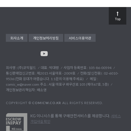
Top
회사소개
개인정보처리방침
서비스이용약관
회사명 : (주)코믹월드
대표 : 박대령
사업자 등록번호 : 105-86-00594
통신판매업신고번호 : 제2015 서울마포 - 2009호
전화(발신전용) :
02-6010-
9536 (전화 응대가 어렵습니다. 1:1문의 이용해 주세요)
메일 :
comic_w@naver.com
주소 : 서울 마포구 와우산로 105 (제이67호, 5층)
개인정보관리책임자 : 배소영
COPYRIGHT ©
COMICW.CO.KR
ALL RIGHTS RESERVED.
KG 이니시스를 통해 구매안전서비스를 제공합니다.
서비스
가입사실 확인