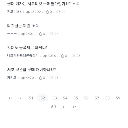
+ 2
원래 미자는 서코티켓 구매불가인가요?
게코2038
13209
0
07-24
+ 1
티켓질문 제발
ㅡㅡㅡ
5401
0
07-24
깃대도 등록제로 바뀌나?
내조카와드래곤죽이기
5056
0
07-23
서코 보관함 구매 해야하나요?
카키코
4470
0
07-23
51
52
53
54
55
56
57
58
59
60