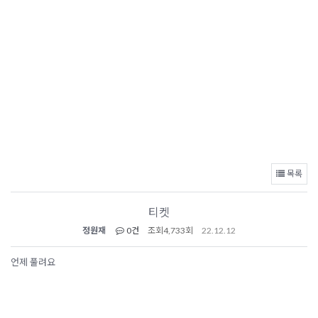
목록
티켓
정원재
0건
조회
4,733회
22.12.12
언제 풀려요