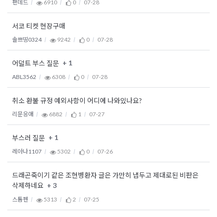
팬데드
6910
0
07-28
서코 티켓 현장구매
솔쁘띵0324
9242
0
07-28
+ 1
어덜트 부스 질문
ABL3562
6308
0
07-28
취소 환불 규정 예외사항이 어디에 나와있나요?
리문응애
6882
1
07-27
+ 1
부스러 질문
레아나1107
5302
0
07-26
드래곤죽이기 같은 조현병환자 글은 가만히 냅두고 제대로된 비판은
+ 3
삭제하네요
스톰펜
5313
2
07-25