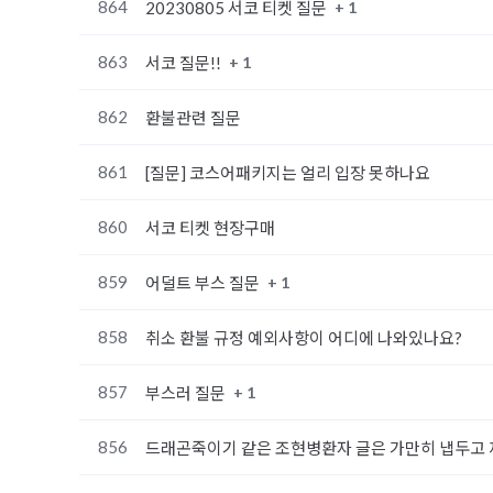
864
+ 1
20230805 서코 티켓 질문
863
+ 1
서코 질문!!
862
환불관련 질문
861
[질문] 코스어패키지는 얼리 입장 못하나요
860
서코 티켓 현장구매
859
+ 1
어덜트 부스 질문
858
취소 환불 규정 예외사항이 어디에 나와있나요?
857
+ 1
부스러 질문
856
드래곤죽이기 같은 조현병환자 글은 가만히 냅두고