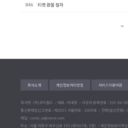
846
티켓 환불 절차
다음
맨끝
회사소개
개인정보처리방침
서비스이용약관
회사명 : (주)코믹월드
대표 : 박대령
사업자 등록번호 : 105-86-00
통신판매업신고번호 : 제2015 서울마포 - 2009호
전화(발신전용) :
메일 : comic_w@naver.com
주소 : 서울 마포구 와우산로 105 (제이67호, 5층)
개인정보관리책임자