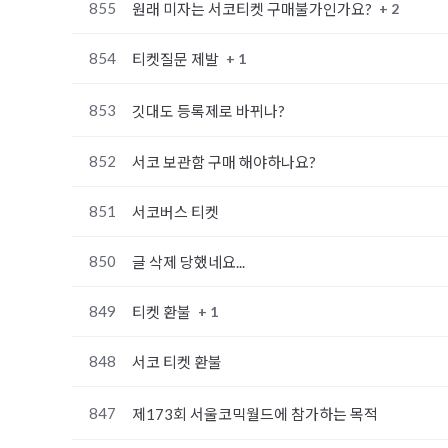
855
+ 2
원래 미자는 서코티켓 구매불가인가요?
854
+ 1
티켓질문 제발
853
깃대도 등록제로 바뀌나?
852
서코 보관함 구매 해야하나요?
851
서코버스 티켓
850
글 삭제 당했네요...
849
+ 1
티켓 환불
848
서코 티켓 환불
847
제173회 서울코믹월드에 참가하는 목적