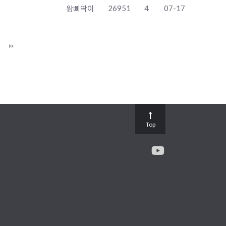
26951
4
07-17
왕삐딱이
Top