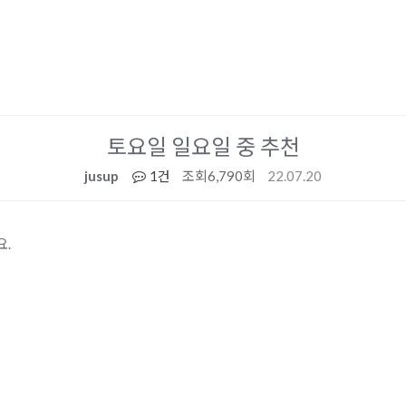
토요일 일요일 중 추천
jusup
1건
조회
6,790회
22.07.20
요.