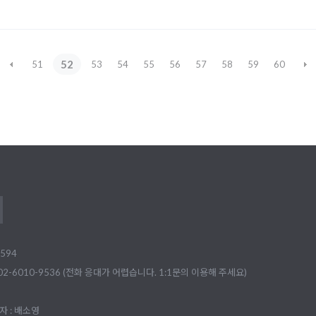
52
51
53
54
55
56
57
58
59
60
594
02-6010-9536 (전화 응대가 어렵습니다. 1:1문의 이용해 주세요)
 : 배소영