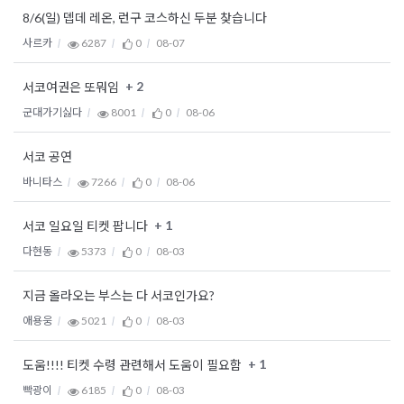
8/6(일) 뎁데 레온, 런구 코스하신 두분 찾습니다
사르카
6287
0
08-07
+ 2
서코여권은 또뭐임
군대가기싫다
8001
0
08-06
서코 공연
바니타스
7266
0
08-06
+ 1
서코 일요일 티켓 팝니다
다현동
5373
0
08-03
지금 올라오는 부스는 다 서코인가요?
애용웅
5021
0
08-03
+ 1
도움!!!! 티켓 수령 관련해서 도움이 필요함
빡광이
6185
0
08-03