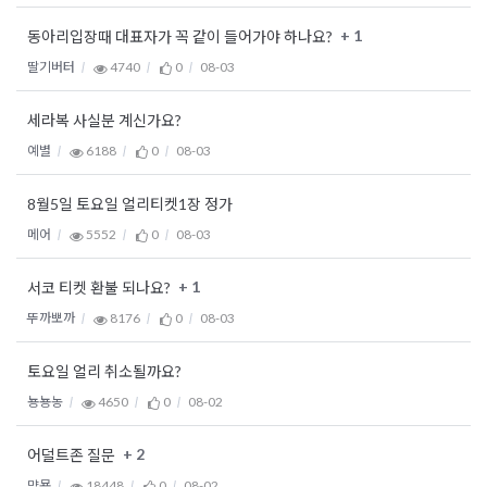
+ 1
동아리입장때 대표자가 꼭 같이 들어가야 하나요?
딸기버터
4740
0
08-03
세라복 사실분 계신가요?
예별
6188
0
08-03
8월5일 토요일 얼리티켓1장 정가
메어
5552
0
08-03
+ 1
서코 티켓 환불 되나요?
뚜까뽀까
8176
0
08-03
토요일 얼리 취소될까요?
뇽뇽농
4650
0
08-02
+ 2
어덜트존 질문
먕묭
18448
0
08-02