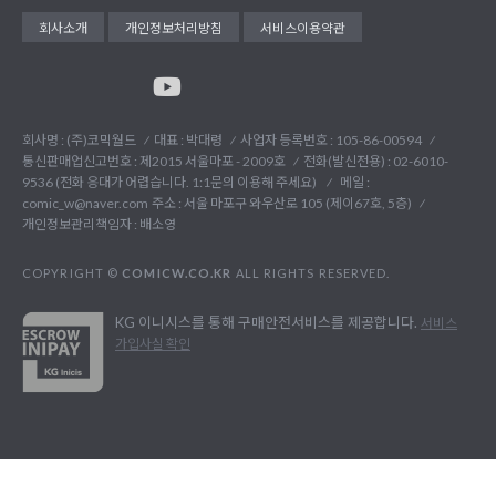
회사소개
개인정보처리방침
서비스이용약관
회사명 : (주)코믹월드
대표 : 박대령
사업자 등록번호 : 105-86-00594
통신판매업신고번호 : 제2015 서울마포 - 2009호
전화(발신전용) :
02-6010-
9536 (전화 응대가 어렵습니다. 1:1문의 이용해 주세요)
메일 :
comic_w@naver.com
주소 : 서울 마포구 와우산로 105 (제이67호, 5층)
개인정보관리책임자 : 배소영
COPYRIGHT ©
COMICW.CO.KR
ALL RIGHTS RESERVED.
KG 이니시스를 통해 구매안전서비스를 제공합니다.
서비스
가입사실 확인