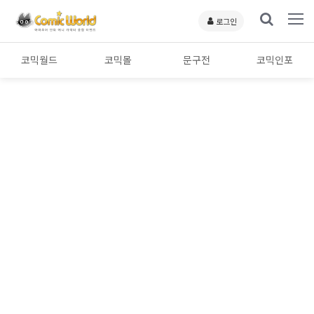
로그인
코믹월드
코믹몰
문구전
코믹인포