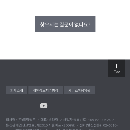
찾으시는 질문이 없나요?
Top
회사소개
개인정보처리방침
서비스이용약관
회사명 : (주)코믹월드
대표 : 박대령
사업자 등록번호 : 105-86-00594
통신판매업신고번호 : 제2015 서울마포 - 2009호
전화(발신전용) :
02-6010-