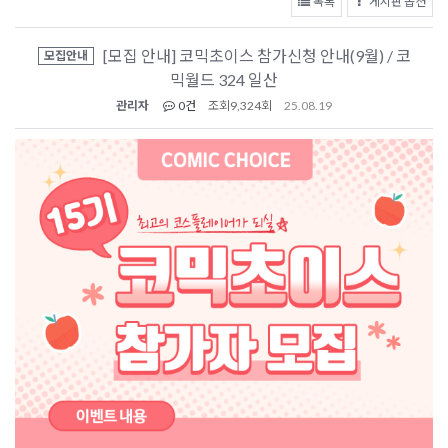
목록
게시판 옵션
[모집 안내] 코믹초이스 참가신청 안내(9월) / 코
모집안내
믹월드 324 일산
관리자
0건
조회
9,324회
25.08.19