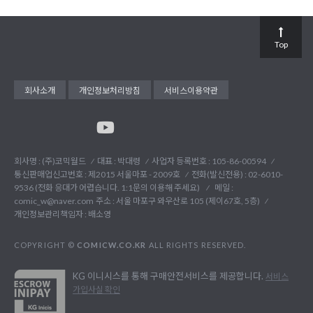
Top
회사소개
개인정보처리방침
서비스이용약관
회사명 : (주)코믹월드
대표 : 박대령
사업자 등록번호 : 105-86-00594
통신판매업신고번호 : 제2015 서울마포 - 2009호
전화(발신전용) :
02-6010-
9536 (전화 응대가 어렵습니다. 1:1문의 이용해 주세요)
메일 :
comic_w@naver.com
주소 : 서울 마포구 와우산로 105 (제이67호, 5층)
개인정보관리책임자 : 배소영
COPYRIGHT ©
COMICW.CO.KR
ALL RIGHTS RESERVED.
KG 이니시스를 통해 구매안전서비스를 제공합니다.
서비스
가입사실 확인